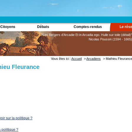
 Citoyens
Débats
Comptes-rendus
Le rés
“Les Bergers d'Arcadie Et in Arcadia ego. Huile sur toile (détail)”
Nicolas Poussin (1594 - 1665)
Vous êtes ici :
Accueil
>
Arcadiens
> Mathieu Fleuranc
hieu Fleurance
ir sur la politique ?
 politique ?