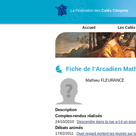
La Fédération des
Cafés Citoyens
Accueil
Les Cafés
Fiche de l'Arcadien Mat
Mathieu FLEURANCE
Description
Comptes-rendus réalisés
24/10/2010 :
Descendre dans la rue a-t-il un pouvo
Débats animés
17/02/2011 :
Quel regard portent les jeunes sur la