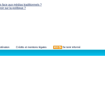
s face aux médias traditionnels ?
ir sur la politique ?
édération
Crédits et mentions légales
Se tenir informé