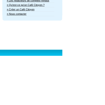
» Les rédacteurs de comptes-rendus
» Qu'est-ce qu'un Café Citoyen ?
» Créer un Café Citoyen
» Nous contacter