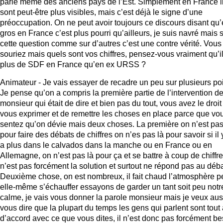
parle même des anciens pays de l’Est. Simplement en France i
sont peut-être plus visibles, mais c’est déjà le signe d’une
préoccupation. On ne peut avoir toujours ce discours disant qu
gros en France c’est plus pourri qu’ailleurs, je suis navré mais 
cette question comme sur d’autres c’est une contre vérité. Vous
souriez mais quels sont vos chiffres, pensez-vous vraiment qu’il
plus de SDF en France qu’en ex URSS ?
Animateur - Je vais essayer de recadre un peu sur plusieurs poi
Je pense qu’on a compris la première partie de l’intervention d
monsieur qui était de dire et bien pas du tout, vous avez le droit
vous exprimer et de remettre les choses en place parce que vo
sentez qu’on dévie mais deux choses. La première on n’est pas
pour faire des débats de chiffres on n’es pas là pour savoir si il 
a plus dans le calvados dans la manche ou en France ou en
Allemagne, on n’est pas là pour ça et se battre à coup de chiffr
n’est pas forcément la solution et surtout ne répond pas au déba
Deuxième chose, on est nombreux, il fait chaud l’atmosphère p
elle-même s’échauffer essayons de garder un tant soit peu notr
calme, je vais vous donner la parole monsieur mais je veux aus
vous dire que la plupart du temps les gens qui parlent sont tout à
d’accord avec ce que vous dites, il n’est donc pas forcément be