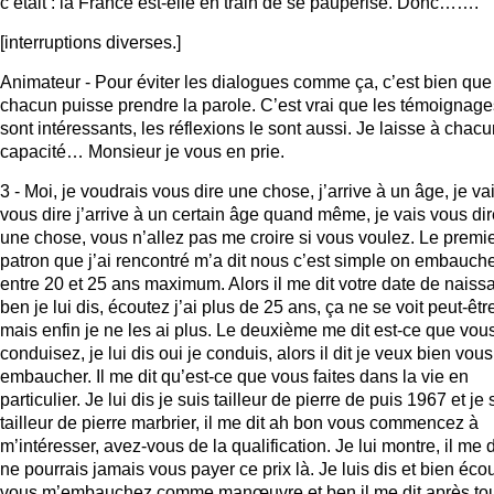
c’était : la France est-elle en train de se paupérise. Donc…….
[interruptions diverses.]
Animateur - Pour éviter les dialogues comme ça, c’est bien que
chacun puisse prendre la parole. C’est vrai que les témoignage
sont intéressants, les réflexions le sont aussi. Je laisse à chacu
capacité… Monsieur je vous en prie.
3 - Moi, je voudrais vous dire une chose, j’arrive à un âge, je va
vous dire j’arrive à un certain âge quand même, je vais vous dir
une chose, vous n’allez pas me croire si vous voulez. Le premi
patron que j’ai rencontré m’a dit nous c’est simple on embauch
entre 20 et 25 ans maximum. Alors il me dit votre date de naiss
ben je lui dis, écoutez j’ai plus de 25 ans, ça ne se voit peut-êtr
mais enfin je ne les ai plus. Le deuxième me dit est-ce que vou
conduisez, je lui dis oui je conduis, alors il dit je veux bien vous
embaucher. Il me dit qu’est-ce que vous faites dans la vie en
particulier. Je lui dis je suis tailleur de pierre de puis 1967 et je 
tailleur de pierre marbrier, il me dit ah bon vous commencez à
m’intéresser, avez-vous de la qualification. Je lui montre, il me d
ne pourrais jamais vous payer ce prix là. Je luis dis et bien éco
vous m’embauchez comme manœuvre et ben il me dit après to