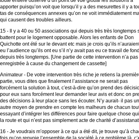
toute entière observe d’un point de vue global les solutions à
apporter puisqu’on voit que lorsqu’il y a des mesurettes il y a to
tas de conséquences annexes qu’on ne voit immédiatement ma
qui causent des troubles ailleurs.
15 - Il y a 40 ou 50 associations qui depuis très très longtemps 
battent pour le logement opposable. Alors les enfants de Don
Quichotte ont été sur le devant etc mais je crois qu’ils n’auraien
eu l’audience qu’ils ont eu s’il n’y avait pas eu ce travail de fon
depuis très longtemps. [Une partie de cette intervention n’a pas
enregistrée à cause du changement de cassette]
Animateur - De votre intervention très riche je retiens la premiè
partie, vous dites que finalement l’assistance ne serait pas
forcément la solution à tout, c'est-à-dire qu’on prend des décisi
pour eux sans forcément leur demander leur avis et donc on pr
des décisions à leur place sans les écouter. N’y aurait- il pas u
autre moyen de prendre en compte les malheurs de chacun tou
essayant d’intégrer les différences pour faire quelque chose qui 
la route et qui n’est pas simplement acte de charité d’assistanat
16 - Je voudrais m’opposer à ce qui a été dit, je trouve qu’à ch
fois qu’on renvoie l’ensemble de la société à ce problème là, c’