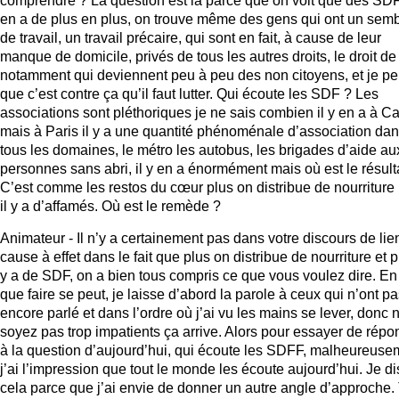
comprendre ? La question est là parce que on voit que des SDF 
en a de plus en plus, on trouve même des gens qui ont un semb
de travail, un travail précaire, qui sont en fait, à cause de leur
manque de domicile, privés de tous les autres droits, le droit de
notamment qui deviennent peu à peu des non citoyens, et je p
que c’est contre ça qu’il faut lutter. Qui écoute les SDF ? Les
associations sont pléthoriques je ne sais combien il y en a à C
mais à Paris il y a une quantité phénoménale d’association da
tous les domaines, le métro les autobus, les brigades d’aide au
personnes sans abri, il y en a énormément mais où est le résult
C’est comme les restos du cœur plus on distribue de nourriture
il y a d’affamés. Où est le remède ?
Animateur - Il n’y a certainement pas dans votre discours de lie
cause à effet dans le fait que plus on distribue de nourriture et pl
y a de SDF, on a bien tous compris ce que vous voulez dire. En 
que faire se peut, je laisse d’abord la parole à ceux qui n’ont p
encore parlé et dans l’ordre où j’ai vu les mains se lever, donc 
soyez pas trop impatients ça arrive. Alors pour essayer de répo
à la question d’aujourd’hui, qui écoute les SDFF, malheureuse
j’ai l’impression que tout le monde les écoute aujourd’hui. Je di
cela parce que j’ai envie de donner un autre angle d’approche.