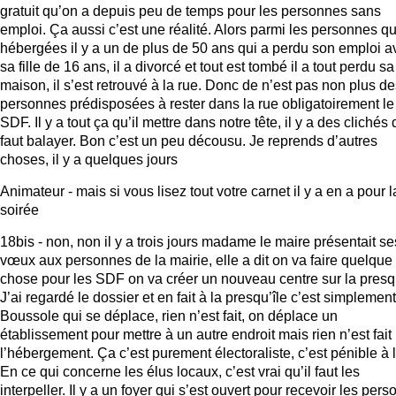
gratuit qu’on a depuis peu de temps pour les personnes sans
emploi. Ça aussi c’est une réalité. Alors parmi les personnes qu
hébergées il y a un de plus de 50 ans qui a perdu son emploi a
sa fille de 16 ans, il a divorcé et tout est tombé il a tout perdu sa
maison, il s’est retrouvé à la rue. Donc de n’est pas non plus d
personnes prédisposées à rester dans la rue obligatoirement le
SDF. Il y a tout ça qu’il mettre dans notre tête, il y a des clichés q
faut balayer. Bon c’est un peu décousu. Je reprends d’autres
choses, il y a quelques jours
Animateur - mais si vous lisez tout votre carnet il y a en a pour l
soirée
18bis - non, non il y a trois jours madame le maire présentait se
vœux aux personnes de la mairie, elle a dit on va faire quelque
chose pour les SDF on va créer un nouveau centre sur la presqu
J’ai regardé le dossier et en fait à la presqu’île c’est simplement
Boussole qui se déplace, rien n’est fait, on déplace un
établissement pour mettre à un autre endroit mais rien n’est fait
l’hébergement. Ça c’est purement électoraliste, c’est pénible à l
En ce qui concerne les élus locaux, c’est vrai qu’il faut les
interpeller. Il y a un foyer qui s’est ouvert pour recevoir les per