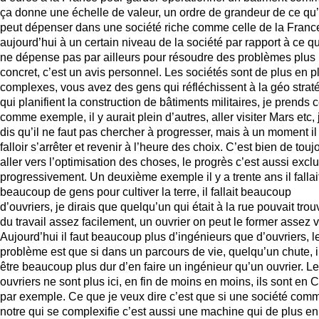
ça donne une échelle de valeur, un ordre de grandeur de ce qu
peut dépenser dans une société riche comme celle de la Franc
aujourd’hui à un certain niveau de la société par rapport à ce q
ne dépense pas par ailleurs pour résoudre des problèmes plus
concret, c’est un avis personnel. Les sociétés sont de plus en p
complexes, vous avez des gens qui réfléchissent à la géo straté
qui planifient la construction de bâtiments militaires, je prends 
comme exemple, il y aurait plein d’autres, aller visiter Mars etc, 
dis qu’il ne faut pas chercher à progresser, mais à un moment il
falloir s’arrêter et revenir à l’heure des choix. C’est bien de touj
aller vers l’optimisation des choses, le progrès c’est aussi excl
progressivement. Un deuxième exemple il y a trente ans il fallai
beaucoup de gens pour cultiver la terre, il fallait beaucoup
d’ouvriers, je dirais que quelqu’un qui était à la rue pouvait trou
du travail assez facilement, un ouvrier on peut le former assez v
Aujourd’hui il faut beaucoup plus d’ingénieurs que d’ouvriers, l
problème est que si dans un parcours de vie, quelqu’un chute, i
être beaucoup plus dur d’en faire un ingénieur qu’un ouvrier. L
ouvriers ne sont plus ici, en fin de moins en moins, ils sont en 
par exemple. Ce que je veux dire c’est que si une société com
notre qui se complexifie c’est aussi une machine qui de plus en