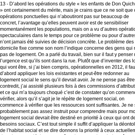
13 - D’abord les opérations du style « les enfants de Don Quich
» ont certainement du mérite, mais je crains que ce ne soit que
opérations ponctuelles qui n’aboutiront pas sur beaucoup de
concret, l’avantage qu’elles peuvent avoir est de sensibiliser
momentanément les populations, mais on a vu d’autres opérati
spectaculaires dans le temps pour ce problème ou pour d’autre
n’ont jamais été suivies de décision concrète. Le problème des
domicile fixe comme son nom l’indique concerne des gens qui 
pas de logement. On a parlé du travail, bien sur il faut y penser
l’urgence est qu’ils sont dans la rue. Plutôt que d’inventer des l
qui vont être, si j’ai bien compris, opérationnelles en 2012, il fau
d’abord appliquer les lois existantes et peut-être redonner au
logement social le sens qu’il devrait avoir. Je ne pense pas être
contredit, j’ai assisté plusieurs fois à des commissions d’attribu
et ce qui m’a toujours choqué c’est de constater qu’on commen
vérifier, alors qu’il s’agit je le répète de logement social, on
commence à vérifier que les ressources sont suffisantes. Je ne 
probablement pas assez instruit pour comprendre mais pour mo
logement social devrait être destiné en priorité à ceux qui ont d
besoins sociaux. C’est tout simple il suffit d’appliquer la déonto
de l’habitat social et se dire donnons la priorité à ceux actuelle