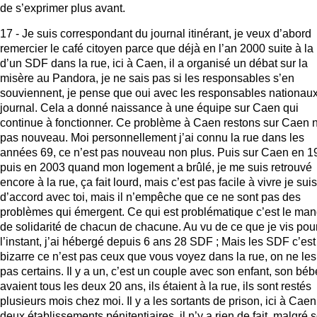
de s’exprimer plus avant.
17 - Je suis correspondant du journal itinérant, je veux d’abord
remercier le café citoyen parce que déjà en l’an 2000 suite à la
d’un SDF dans la rue, ici à Caen, il a organisé un débat sur la
misère au Pandora, je ne sais pas si les responsables s’en
souviennent, je pense que oui avec les responsables nationau
journal. Cela a donné naissance à une équipe sur Caen qui
continue à fonctionner. Ce problème à Caen restons sur Caen n
pas nouveau. Moi personnellement j’ai connu la rue dans les
années 69, ce n’est pas nouveau non plus. Puis sur Caen en 1
puis en 2003 quand mon logement a brûlé, je me suis retrouvé
encore à la rue, ça fait lourd, mais c’est pas facile à vivre je suis
d’accord avec toi, mais il n’empêche que ce ne sont pas des
problèmes qui émergent. Ce qui est problématique c’est le ma
de solidarité de chacun de chacune. Au vu de ce que je vis pou
l’instant, j’ai hébergé depuis 6 ans 28 SDF ; Mais les SDF c’est
bizarre ce n’est pas ceux que vous voyez dans la rue, on ne les 
pas certains. Il y a un, c’est un couple avec son enfant, son bébé
avaient tous les deux 20 ans, ils étaient à la rue, ils sont restés
plusieurs mois chez moi. Il y a les sortants de prison, ici à Caen 
deux établissements pénitentiaires, il n’y a rien de fait, malgré s