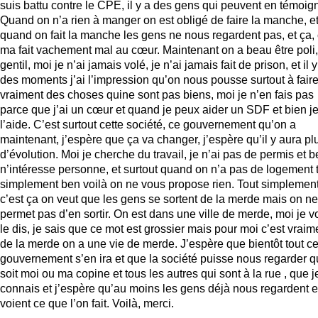
suis battu contre le CPE, il y a des gens qui peuvent en témoign
Quand on n’a rien à manger on est obligé de faire la manche, e
quand on fait la manche les gens ne nous regardent pas, et ça,
ma fait vachement mal au cœur. Maintenant on a beau être poli,
gentil, moi je n’ai jamais volé, je n’ai jamais fait de prison, et il y
des moments j’ai l’impression qu’on nous pousse surtout à fair
vraiment des choses quine sont pas biens, moi je n’en fais pas
parce que j’ai un cœur et quand je peux aider un SDF et bien j
l’aide. C’est surtout cette société, ce gouvernement qu’on a
maintenant, j’espère que ça va changer, j’espère qu’il y aura pl
d’évolution. Moi je cherche du travail, je n’ai pas de permis et 
n’intéresse personne, et surtout quand on n’a pas de logement 
simplement ben voilà on ne vous propose rien. Tout simplemen
c’est ça on veut que les gens se sortent de la merde mais on ne
permet pas d’en sortir. On est dans une ville de merde, moi je v
le dis, je sais que ce mot est grossier mais pour moi c’est vraim
de la merde on a une vie de merde. J’espère que bientôt tout c
gouvernement s’en ira et que la société puisse nous regarder q
soit moi ou ma copine et tous les autres qui sont à la rue , que j
connais et j’espère qu’au moins les gens déjà nous regardent e
voient ce que l’on fait. Voilà, merci.