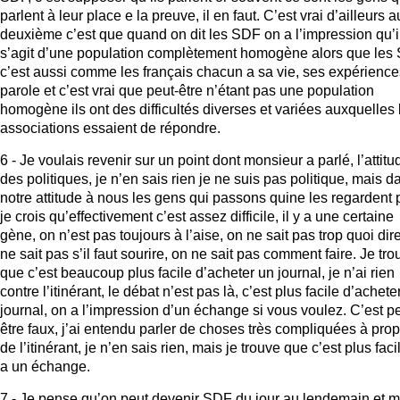
parlent à leur place e la preuve, il en faut. C’est vrai d’ailleurs a
deuxième c’est que quand on dit les SDF on a l’impression qu’i
s’agit d’une population complètement homogène alors que les
c’est aussi comme les français chacun a sa vie, ses expérience
parole et c’est vrai que peut-être n’étant pas une population
homogène ils ont des difficultés diverses et variées auxquelles 
associations essaient de répondre.
6 - Je voulais revenir sur un point dont monsieur a parlé, l’attitu
des politiques, je n’en sais rien je ne suis pas politique, mais d
notre attitude à nous les gens qui passons quine les regardent 
je crois qu’effectivement c’est assez difficile, il y a une certaine
gène, on n’est pas toujours à l’aise, on ne sait pas trop quoi dir
ne sait pas s’il faut sourire, on ne sait pas comment faire. Je tro
que c’est beaucoup plus facile d’acheter un journal, je n’ai rien
contre l’itinérant, le débat n’est pas là, c’est plus facile d’achete
journal, on a l’impression d’un échange si vous voulez. C’est pe
être faux, j’ai entendu parler de choses très compliquées à pro
de l’itinérant, je n’en sais rien, mais je trouve que c’est plus facil
a un échange.
7 - Je pense qu’on peut devenir SDF du jour au lendemain et