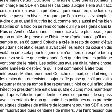
les enfants de don Quichotte. Une fois encore une association a
en charge les SDF en tous les cas ceux auxquels elle avait acc
ce qui a mis en avant la problématique rencontrée, une fois de 
cela se passe en hiver. Le regard que l’on a est assez simple, c'
à-dire que quand il fait très froid, comme nous aussi même bien
habillés on a froid on se rend compte qu’il y a des gens dans la
Puis en Avril ou Mai quand il commence à faire plus beau je p
qu’on oublie. Je pense que l’histoire se répète parce qu’il me
semble qu’en 86 quand Coluche a crée le resto du cœur, c’était
peu dans cet état d’esprit, il avait créé les restos du cœur en di
voilà on crée cela pour les gens qui n’ont rien, on espère bien 
ça ne va se faire que cette année là et que derrière les politiqu
vont prendre le relais. Les politiques avaient dit la même chose
cette année-là c’est-à-dire qu’ils ont commencé à être tous
intéressés. Malheureusement Coluche est mort, cela fait vingt a
les restos du cœur existent toujours. Je pense que s’il pouvait 
retourner dans sa tombe il se retournerait. Moi ce qui m’inquièt
l’élection présidentielle est dans quatre ou cinq mois maintenan
quid après l’élection présidentielle avec ce qui vient de se pass
avec les enfants de don quichotte. Les politiques nous promette
quelques dizaines de milliers de logement pour les SDF alors q
en faudrait quelques centaines de milliers. J’ai l’impression qu