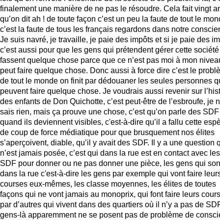
finalement une manière de ne pas le résoudre. Cela fait vingt a
qu’on dit ah ! de toute façon c’est un peu la faute de tout le mon
c’est la faute de tous les français regardons dans notre conscie
Je suis navré, je travaille, je paie des impôts et si je paie des i
c’est aussi pour que les gens qui prétendent gérer cette société
fassent quelque chose parce que ce n’est pas moi à mon nivea
peut faire quelque chose. Donc aussi à force dire c’est le prob
de tout le monde on finit par dédouaner les seules personnes q
peuvent faire quelque chose. Je voudrais aussi revenir sur l’his
des enfants de Don Quichotte, c’est peut-être de l’esbroufe, je 
sais rien, mais ça prouve une chose, c’est qu’on parle des SDF
quand ils deviennent visibles, c'est-à-dire qu’il a fallu cette esp
de coup de force médiatique pour que brusquement nos élites
s’aperçoivent, diable, qu’il y avait des SDF. Il y a une question 
n’est jamais posée, c’est qui dans la rue est en contact avec les
SDF pour donner ou ne pas donner une pièce, les gens qui son
dans la rue c'est-à-dire les gens par exemple qui vont faire leur
courses eux-mêmes, les classe moyennes, les élites de toutes
façons qui ne vont jamais au monoprix, qui font faire leurs cour
par d’autres qui vivent dans des quartiers où il n’y a pas de SD
gens-là apparemment ne se posent pas de problème de consci