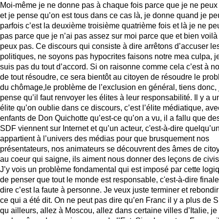
Moi-même je ne donne pas à chaque fois parce que je ne peux
et je pense qu’on est tous dans ce cas là, je donne quand je pe
parfois c’est la deuxième troisième quatrième fois et là je ne pe
pas parce que je n’ai pas assez sur moi parce que et bien voilà
peux pas. Ce discours qui consiste à dire arrêtons d’accuser le
politiques, ne soyons pas hypocrites faisons notre mea culpa, j
suis pas du tout d’accord. Si on raisonne comme cela c’est à n
de tout résoudre, ce sera bientôt au citoyen de résoudre le pro
du chômage,le problème de l’exclusion en général, tiens donc, 
pense qu’il faut renvoyer les élites à leur responsabilité. Il y a u
élite qu’on oublie dans ce discours, c’est l’élite médiatique, ave
enfants de Don Quichotte qu’est-ce qu’on a vu, il a fallu que de
SDF viennent sur Internet et qu’un acteur, c'est-à-dire quelqu’u
appartient à l’univers des médias pour que brusquement nos
présentateurs, nos animateurs se découvrent des âmes de cito
au coeur qui saigne, ils aiment nous donner des leçons de civi
J’y vois un problème fondamental qui est imposé par cette logi
de penser que tout le monde est responsable, c'est-à-dire final
dire c’est la faute à personne. Je veux juste terminer et rebondir
ce qui a été dit. On ne peut pas dire qu’en Franc il y a plus de
qu ailleurs, allez à Moscou, allez dans certaine villes d’Italie, je