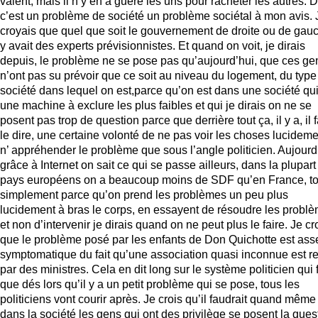
valent, mais il n’y en a guère les uns pour racheter les autres. 
c’est un problème de société un problème sociétal à mon avis. 
croyais que quel que soit le gouvernement de droite ou de gauc
y avait des experts prévisionnistes. Et quand on voit, je dirais
depuis, le problème ne se pose pas qu’aujourd’hui, que ces ge
n’ont pas su prévoir que ce soit au niveau du logement, du type
société dans lequel on est,parce qu’on est dans une société qui
une machine à exclure les plus faibles et qui je dirais on ne se
posent pas trop de question parce que derrière tout ça, il y a, il 
le dire, une certaine volonté de ne pas voir les choses lucidem
n’ appréhender le problème que sous l’angle politicien. Aujourd
grâce à Internet on sait ce qui se passe ailleurs, dans la plupart
pays européens on a beaucoup moins de SDF qu’en France, to
simplement parce qu’on prend les problèmes un peu plus
lucidement à bras le corps, en essayent de résoudre les probl
et non d’intervenir je dirais quand on ne peut plus le faire. Je cr
que le problème posé par les enfants de Don Quichotte est ass
symptomatique du fait qu’une association quasi inconnue est r
par des ministres. Cela en dit long sur le système politicien qui f
que dés lors qu’il y a un petit problème qui se pose, tous les
politiciens vont courir après. Je crois qu’il faudrait quand mêm
dans la société les gens qui ont des privilège se posent la ques