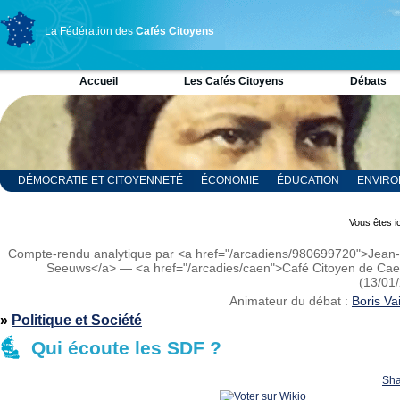
La Fédération des
Cafés Citoyens
Accueil
Les Cafés Citoyens
Débats
DÉMOCRATIE ET CITOYENNETÉ
ÉCONOMIE
ÉDUCATION
ENVIR
RELIGION ET SPIRITUALITÉ
SCIENCES
Vous êtes ic
Compte-rendu analytique par <a href="/arcadiens/980699720">Jean
Seeuws</a> — <a href="/arcadies/caen">Café Citoyen de Ca
(13/01
Animateur du débat :
Boris V
»
Politique et Société
Qui écoute les SDF ?
Sha