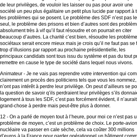
de leur privilèges, de vouloir les laisser ou pas pour avoir une
société un peu plus égalitaire un petit plus lucide par rapport à 
les problèmes qui se posent. Le problème des SDF n’est pas le
seul, le problème des prisons et bien d’autres sont des problè
absolument très à vif qu’il faut résoudre et on pourrait en citer
beaucoup d’autres. La charité c’est bien, résoudre les problèm
sociétaux serait encore mieux mais je crois qu’il ne faut pas se 
trop d’illusions par rapport au prochaine présidentielle, les
principaux candidats sont tous issu du système et pas du tout p
remettre en cause le type de société dans lequel nous vivons.
Animateur - Je ne vais pas reprendre votre intervention qui com
clairement un procès des politiciens tels que vous les nommez,
n’ont pas intérêt à perdre leur privilège. On peut d’ailleurs se p
la question de savoir q’ils perdraient leur privilèges s’ils donnai
logement à tous les SDF, c’est pas forcément évident, il n’aurai
grand-chose à perdre mais peut-être plus à donner.
12 - On a parlé de moyen tout à l’heure, pour moi ce n’est pas 
problème de moyen, c’est un problème de choix. Le porte-avio
nucléaire va passer en cale sèche, cela va coûter 300 millions
d’euros à la France pour garder opérationnel un bâtiment comm