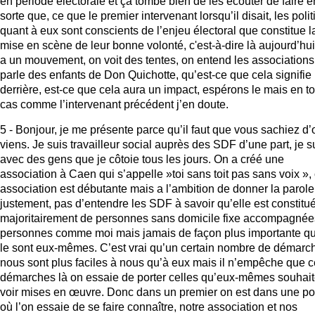
en période électorale et ça tombe bien de les écouter de faire e
sorte que, ce que le premier intervenant lorsqu’il disait, les poli
quant à eux sont conscients de l’enjeu électoral que constitue l
mise en scène de leur bonne volonté, c'est-à-dire là aujourd’hui 
a un mouvement, on voit des tentes, on entend les associations
parle des enfants de Don Quichotte, qu’est-ce que cela signifie
derrière, est-ce que cela aura un impact, espérons le mais en to
cas comme l’intervenant précédent j’en doute.
5 - Bonjour, je me présente parce qu’il faut que vous sachiez d’
viens. Je suis travailleur social auprès des SDF d’une part, je s
avec des gens que je côtoie tous les jours. On a créé une
association à Caen qui s’appelle »toi sans toit pas sans voix », 
association est débutante mais a l’ambition de donner la parole
justement, pas d’entendre les SDF à savoir qu’elle est constitu
majoritairement de personnes sans domicile fixe accompagnée
personnes comme moi mais jamais de façon plus importante qu’
le sont eux-mêmes. C’est vrai qu’un certain nombre de démarc
nous sont plus faciles à nous qu’à eux mais il n’empêche que 
démarches là on essaie de porter celles qu’eux-mêmes souhait
voir mises en œuvre. Donc dans un premier on est dans une po
où l’on essaie de se faire connaître, notre association et nos