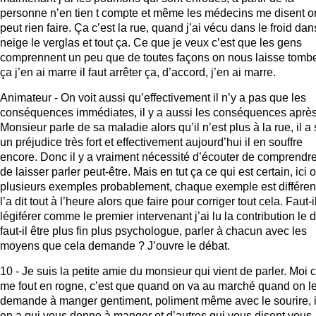
personne n’en tien t compte et même les médecins me disent o
peut rien faire. Ça c’est la rue, quand j’ai vécu dans le froid dan
neige le verglas et tout ça. Ce que je veux c’est que les gens
comprennent un peu que de toutes façons on nous laisse tombe
ça j’en ai marre il faut arrêter ça, d’accord, j’en ai marre.
Animateur - On voit aussi qu’effectivement il n’y a pas que les
conséquences immédiates, il y a aussi les conséquences après
Monsieur parle de sa maladie alors qu’il n’est plus à la rue, il a
un préjudice très fort et effectivement aujourd’hui il en souffre
encore. Donc il y a vraiment nécessité d’écouter de comprendre
de laisser parler peut-être. Mais en tut ça ce qui est certain, ici 
plusieurs exemples probablement, chaque exemple est différen
l’a dit tout à l’heure alors que faire pour corriger tout cela. Faut-i
légiférer comme le premier intervenant j’ai lu la contribution le d
faut-il être plus fin plus psychologue, parler à chacun avec les
moyens que cela demande ? J’ouvre le débat.
10 - Je suis la petite amie du monsieur qui vient de parler. Moi 
me fout en rogne, c’est que quand on va au marché quand on l
demande à manger gentiment, poliment même avec le sourire, i
en a qui vous donne à manger et d’autres qui vous disent vous