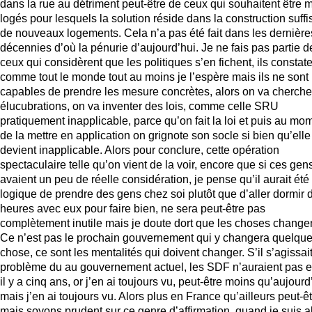
dans la rue au détriment peut-être de ceux qui souhaitent être 
logés pour lesquels la solution réside dans la construction suffi
de nouveaux logements. Cela n’a pas été fait dans les dernière
décennies d’où la pénurie d’aujourd’hui. Je ne fais pas partie d
ceux qui considèrent que les politiques s’en fichent, ils constat
comme tout le monde tout au moins je l’espère mais ils ne sont
capables de prendre les mesure concrètes, alors on va cherche
élucubrations, on va inventer des lois, comme celle SRU
pratiquement inapplicable, parce qu’on fait la loi et puis au mo
de la mettre en application on grignote son socle si bien qu’elle
devient inapplicable. Alors pour conclure, cette opération
spectaculaire telle qu’on vient de la voir, encore que si ces gen
avaient un peu de réelle considération, je pense qu’il aurait été
logique de prendre des gens chez soi plutôt que d’aller dormir 
heures avec eux pour faire bien, ne sera peut-être pas
complètement inutile mais je doute dort que les choses changen
Ce n’est pas le prochain gouvernement qui y changera quelqu
chose, ce sont les mentalités qui doivent changer. S’il s’agissai
problème du au gouvernement actuel, les SDF n’auraient pas e
il y a cinq ans, or j’en ai toujours vu, peut-être moins qu’aujourd
mais j’en ai toujours vu. Alors plus en France qu’ailleurs peut-êt
mais soyons prudent sur ce genre d’affirmation, quand je suis al