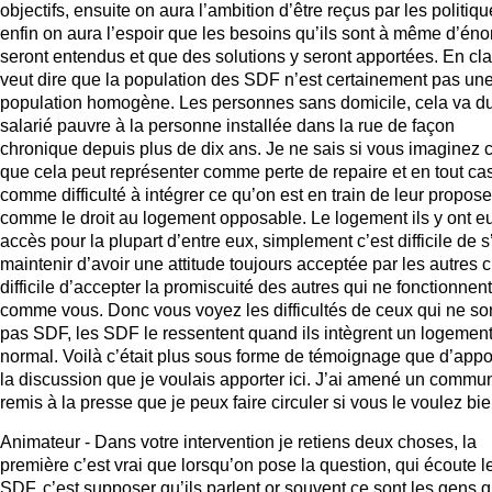
objectifs, ensuite on aura l’ambition d’être reçus par les politiqu
enfin on aura l’espoir que les besoins qu’ils sont à même d’én
seront entendus et que des solutions y seront apportées. En cla
veut dire que la population des SDF n’est certainement pas un
population homogène. Les personnes sans domicile, cela va d
salarié pauvre à la personne installée dans la rue de façon
chronique depuis plus de dix ans. Je ne sais si vous imaginez 
que cela peut représenter comme perte de repaire et en tout ca
comme difficulté à intégrer ce qu’on est en train de leur propose
comme le droit au logement opposable. Le logement ils y ont e
accès pour la plupart d’entre eux, simplement c’est difficile de s
maintenir d’avoir une attitude toujours acceptée par les autres c
difficile d’accepter la promiscuité des autres qui ne fonctionnen
comme vous. Donc vous voyez les difficultés de ceux qui ne so
pas SDF, les SDF le ressentent quand ils intègrent un logemen
normal. Voilà c’était plus sous forme de témoignage que d’appo
la discussion que je voulais apporter ici. J’ai amené un commu
remis à la presse que je peux faire circuler si vous le voulez bie
Animateur - Dans votre intervention je retiens deux choses, la
première c’est vrai que lorsqu’on pose la question, qui écoute l
SDF, c’est supposer qu’ils parlent or souvent ce sont les gens q