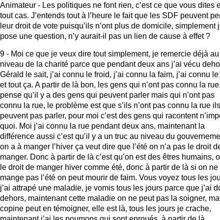
Animateur - Les politiques ne font rien, c’est ce que vous dites 
tout cas. J’entends tout à l’heure le fait que les SDF peuvent pe
leur droit de vote puisqu’ils n’ont plus de domicile, simplement 
pose une question, n’y aurait-il pas un lien de cause à effet ?
9 - Moi ce que je veux dire tout simplement, je remercie déjà au
niveau de la charité parce que pendant deux ans j’ai vécu deho
Gérald le sait, j’ai connu le froid, j’ai connu la faim, j’ai connu le
et tout ça. A partir de là bon, les gens qui n’ont pas connu la rue,
pense qu’il y a des gens qui peuvent parler mais qui n’ont pas
connu la rue, le problème est que s’ils n’ont pas connu la rue il
peuvent pas parler, pour moi c’est des gens qui racontent n’imp
quoi. Moi j’ai connu la rue pendant deux ans, maintenant la
différence aussi c’est qu’il y a un truc au niveau du gouverneme
on a à manger l’hiver ça veut dire que l’été on n’a pas le droit d
manger. Donc à partir de là c’est qu’on est des êtres humains, 
le droit de manger hiver comme été, donc à partir de là si on ne
mange pas l’été on peut mourir de faim. Vous voyez tous les jou
j’ai attrapé une maladie, je vomis tous les jours parce que j’ai d
dehors, maintenant cette maladie on ne peut pas la soigner, ma
copine peut en témoigner, elle est là, tous les jours je crache,
maintenant j’ai les poumons qui sont enroués, à partir de là