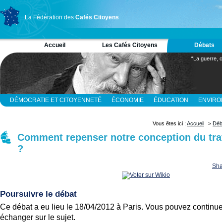
La Fédération des
Cafés Citoyens
Accueil
Les Cafés Citoyens
Débats
“La guerre, c
DÉMOCRATIE ET CITOYENNETÉ
ÉCONOMIE
ÉDUCATION
ENVIR
RELIGION ET SPIRITUALITÉ
SCIENCES
Vous êtes ici :
Accueil
>
Déb
Comment repenser notre conception du tra
?
Sha
Poursuivre le débat
Ce débat a eu lieu le 18/04/2012 à Paris. Vous pouvez continue
échanger sur le sujet.