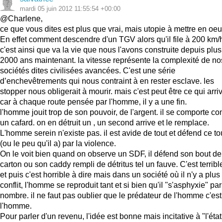
mardi 05 juin 2012 11:55:54 +00:00
@Charlene,
ce que vous dites est plus que vrai, mais utopie à mettre en oeu
En effet comment descendre d'un TGV alors qu'il file à 200 km/
c'est ainsi que va la vie que nous l'avons construite depuis plu
2000 ans maintenant. la vitesse représente la complexité de no
sociétés dites civilisées avancées. C'est une série
d’enchevêtrements qui nous contraint à en rester esclave. les
stopper nous obligerait à mourir. mais c'est peut être ce qui arri
car à chaque route pensée par l'homme, il y a une fin.
l'homme jouit trop de son pouvoir, de l'argent. il se comporte 
un cafard. on en détruit un , un second arrive et le remplace.
L'homme serein n'existe pas. il est avide de tout et défend ce to
(ou le peu qu'il a) par la violence.
On le voit bien quand on observe un SDF, il défend son bout de
carton ou son caddy rempli de détritus tel un fauve. C'est terribl
et puis c'est horrible à dire mais dans un société où il n'y a plus
conflit, l'homme se reproduit tant et si bien qu'il "s'asphyxie" par
nombre. il ne faut pas oublier que le prédateur de l'homme c'est
l'homme.
Pour parler d'un revenu, l'idée est bonne mais incitative à "l'état