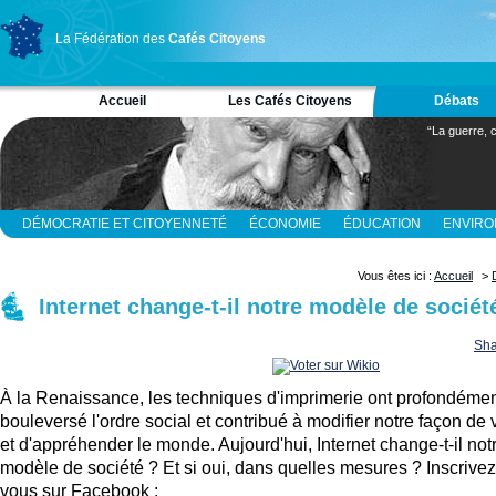
La Fédération des
Cafés Citoyens
Accueil
Les Cafés Citoyens
Débats
“La guerre, c
DÉMOCRATIE ET CITOYENNETÉ
ÉCONOMIE
ÉDUCATION
ENVIR
RELIGION ET SPIRITUALITÉ
SCIENCES
Vous êtes ici :
Accueil
>
Internet change-t-il notre modèle de sociét
Sha
À la Renaissance, les techniques d'imprimerie ont profondéme
bouleversé l'ordre social et contribué à modifier notre façon de 
et d'appréhender le monde. Aujourd'hui, Internet change-t-il not
modèle de société ? Et si oui, dans quelles mesures ? Inscrivez
vous sur Facebook :