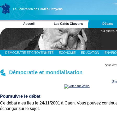
La Fédération des
Cafés Citoyens
Accueil
Les Cafés Citoyens
Débats
“La guerre, c
DÉMOCRATIE ET CITOYENNETÉ
ÉCONOMIE
ÉDUCATION
ENVIR
RELIGION ET SPIRITUALITÉ
SCIENCES
Vous êtes
Démocratie et mondialisation
Sha
Poursuivre le débat
Ce débat a eu lieu le 24/11/2001 à Caen. Vous pouvez continue
échanger sur le sujet.