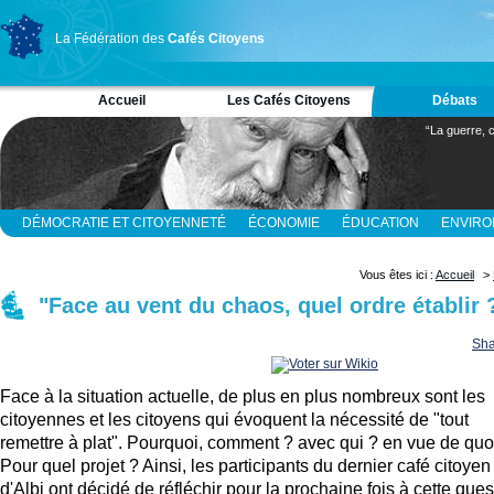
La Fédération des
Cafés Citoyens
Accueil
Les Cafés Citoyens
Débats
“La guerre, c
DÉMOCRATIE ET CITOYENNETÉ
ÉCONOMIE
ÉDUCATION
ENVIR
RELIGION ET SPIRITUALITÉ
SCIENCES
Vous êtes ici :
Accueil
>
"Face au vent du chaos, quel ordre établir 
Sha
Face à la situation actuelle, de plus en plus nombreux sont les
citoyennes et les citoyens qui évoquent la nécessité de "tout
remettre à plat". Pourquoi, comment ? avec qui ? en vue de quo
Pour quel projet ? Ainsi, les participants du dernier café citoyen
d'Albi ont décidé de réfléchir pour la prochaine fois à cette ques