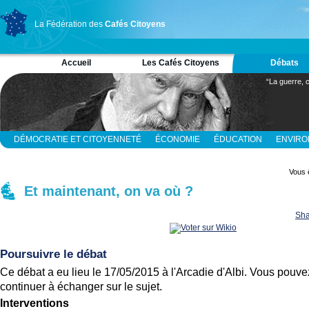
La Fédération des
Cafés Citoyens
Accueil
Les Cafés Citoyens
Débats
“La guerre, c
DÉMOCRATIE ET CITOYENNETÉ
ÉCONOMIE
ÉDUCATION
ENVIR
RELIGION ET SPIRITUALITÉ
SCIENCES
Vous ê
Et maintenant, on va où ?
Sha
Poursuivre le débat
Ce débat a eu lieu le 17/05/2015 à l'Arcadie d'Albi. Vous pouve
continuer à échanger sur le sujet.
Interventions