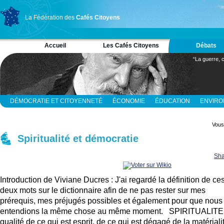
La Fédération des
Cafés Citoyens
Accueil
Les Cafés Citoyens
Débats
“La guerre, c
DÉMOCRATIE ET CITOYENNETÉ
ÉCONOMIE
ÉDUCATION
ENVIR
RELIGION ET SPIRITUALITÉ
SCIENCES
Vous 
Spiritualité et démocratie
Sha
Introduction de Viviane Ducres : J'ai regardé la définition de ce
deux mots sur le dictionnaire afin de ne pas rester sur mes
prérequis, mes préjugés possibles et également pour que nous
entendions la même chose au même moment. SPIRITUALITE 
qualité de ce qui est esprit, de ce qui est dégagé de la matériali