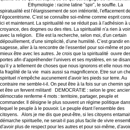
Ethymologie : racine latine "spir", le souffle. La
spiratualité est l'élargissement de son intériorité, l'effacement d
l'égocentrisme. C'est se connaître soi-même comme esprit cons
ici et maintenant. La spiritualité ne se réduit pas à l'adhésion à
croyance, des dogmes ou des rites. La spiritualité n'a rien à voir
avec la religion. Elle est la recherche, selon moi, d'un certain
dépouillement, d'une simplicité, d'une humilité. C'est grandir en
sagesse, aller à la rencontre de l'essentiel pour soi-même et po
mieux être avec les autres. Je crois que la spiritualité ouvre de
portes afin d'appréhender l'univers et ses mystères, en se disan
qu'il y a tellement de choses que nous ignorons et elle nous mo
la fragilité de la vie mais aussi sa magnificence. Etre sur un c
spirituel n'empêche aucunement d'avoir les pieds sur terre. Au
contraire me semble-t-il. On peut être à la fois sur un chemin spi
et être un fervent militant! DEMOCRATIE : selon le grec ancien
démocratie renferme 4 mots : territoire, partager, peuple et
commander. Il désigne le plus souvent un régime politique dan
lequel le peuple à le pouvoir. Le peuple étant l'ensemble des
citoyens. Alors je me dis que peut-être, si les citoyens entamai
démarche spirituelle, ne serait-il pas plus facile de vivre ensem
d'avoir plus de respect pour les autres et pour soi-même, d'avoi