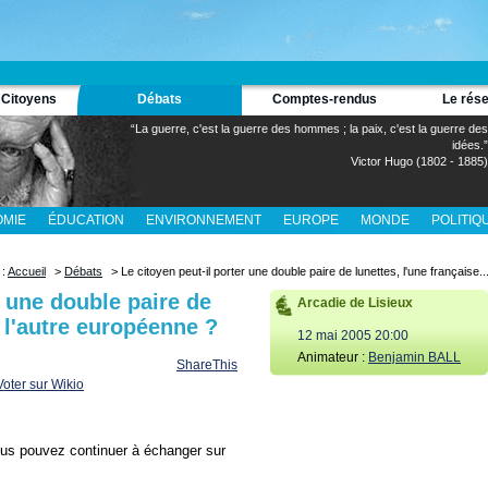
 Citoyens
Débats
Comptes-rendus
Le rés
“La guerre, c'est la guerre des hommes ; la paix, c'est la guerre des
idées.”
Victor Hugo (1802 - 1885)
MIE
ÉDUCATION
ENVIRONNEMENT
EUROPE
MONDE
POLITIQ
 :
Accueil
>
Débats
> Le citoyen peut-il porter une double paire de lunettes, l'une française..
r une double paire de
Arcadie de Lisieux
e l'autre européenne ?
12 mai 2005 20:00
Animateur :
Benjamin BALL
ShareThis
Vous pouvez continuer à échanger sur