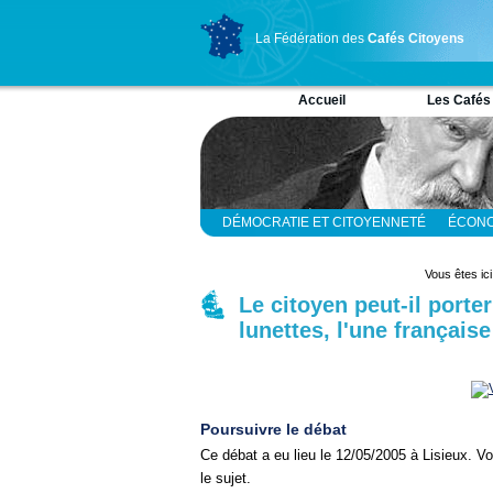
La Fédération des
Cafés Citoyens
Accueil
Les Cafés
DÉMOCRATIE ET CITOYENNETÉ
ÉCONO
RELIGION ET SPIRITUALITÉ
SCIENCES
Vous êtes ici
Le citoyen peut-il porte
lunettes, l'une français
Poursuivre le débat
Ce débat a eu lieu le 12/05/2005 à Lisieux. 
le sujet.