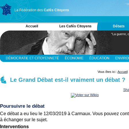
La Fédération des
Cafés Citoyens
Accueil
Les Cafés Citoyens
Débats
“La guerre, c
DÉMOCRATIE ET CITOYENNETÉ
ÉCONOMIE
ÉDUCATION
ENVIR
RELIGION ET SPIRITUALITÉ
SCIENCES
Vous êtes ici :
Accueil
Le Grand Débat est-il vraiment un débat ?
Sha
Poursuivre le débat
Ce débat a eu lieu le 12/03/2019 à Carmaux. Vous pouvez cont
à échanger sur le sujet.
Interventions