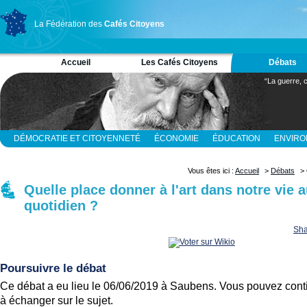
La Fédération des
Cafés Citoyens
Accueil
Les Cafés Citoyens
Débats
“La guerre, c
DÉMOCRATIE ET CITOYENNETÉ
ÉCONOMIE
ÉDUCATION
ENVIR
RELIGION ET SPIRITUALITÉ
SCIENCES
Vous êtes ici :
Accueil
>
Débats
> 
Quelle place donner à l'art dans notre vie 
quotidien ?
Sha
Poursuivre le débat
Ce débat a eu lieu le 06/06/2019 à Saubens. Vous pouvez cont
à échanger sur le sujet.