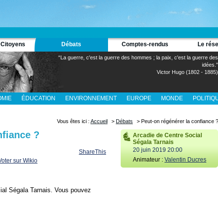
 Citoyens
Débats
Comptes-rendus
Le rés
“La guerre, c'est la guerre des hommes ; la paix, c'est la guerre des
idées.”
Victor Hugo (1802 - 1885)
MIE
ÉDUCATION
ENVIRONNEMENT
EUROPE
MONDE
POLITIQ
Vous êtes ici :
Accueil
>
Débats
> Peut-on régénérer la confiance 
nfiance ?
Arcadie de Centre Social
Ségala Tarnais
20 juin 2019 20:00
ShareThis
Animateur :
Valentin Ducres
cial Ségala Tarnais. Vous pouvez