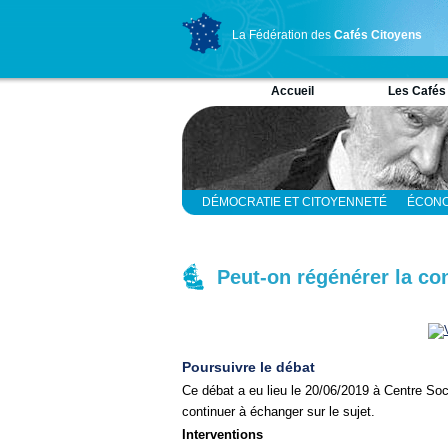
La Fédération des
Cafés Citoyens
Accueil
Les Cafés
DÉMOCRATIE ET CITOYENNETÉ
ÉCONO
RELIGION ET SPIRITUALITÉ
SCIENCES
Peut-on régénérer la co
Poursuivre le débat
Ce débat a eu lieu le 20/06/2019 à Centre So
continuer à échanger sur le sujet.
Interventions