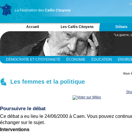
La Fédération des
Cafés Citoyens
Accueil
Les Cafés Citoyens
Débats
“La guerre, c
DÉMOCRATIE ET CITOYENNETÉ
ÉCONOMIE
ÉDUCATION
ENVIR
RELIGION ET SPIRITUALITÉ
SCIENCES
Vous ê
Les femmes et la politique
Sha
Poursuivre le débat
Ce débat a eu lieu le 24/06/2000 à Caen. Vous pouvez continue
échanger sur le sujet.
Interventions