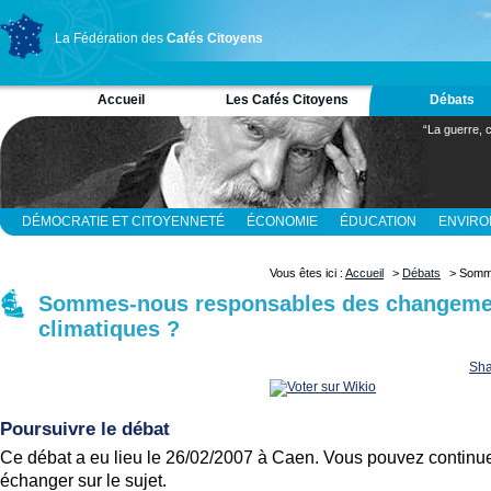
La Fédération des
Cafés Citoyens
Accueil
Les Cafés Citoyens
Débats
“La guerre, c
DÉMOCRATIE ET CITOYENNETÉ
ÉCONOMIE
ÉDUCATION
ENVIR
RELIGION ET SPIRITUALITÉ
SCIENCES
Vous êtes ici :
Accueil
>
Débats
> Somme
Sommes-nous responsables des changeme
climatiques ?
Sha
Poursuivre le débat
Ce débat a eu lieu le 26/02/2007 à Caen. Vous pouvez continue
échanger sur le sujet.