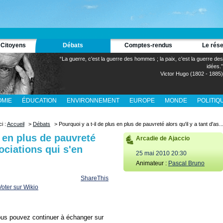
 Citoyens
Débats
Comptes-rendus
Le rés
“La guerre, c'est la guerre des hommes ; la paix, c'est la guerre des
idées.”
Victor Hugo (1802 - 1885)
MIE
ÉDUCATION
ENVIRONNEMENT
EUROPE
MONDE
POLITIQ
ci :
Accueil
>
Débats
> Pourquoi y a t-il de plus en plus de pauvreté alors qu'il y a tant d'as..
s en plus de pauvreté
Arcadie de Ajaccio
sociations qui s'en
25 mai 2010 20:30
Animateur :
Pascal Bruno
ShareThis
Vous pouvez continuer à échanger sur