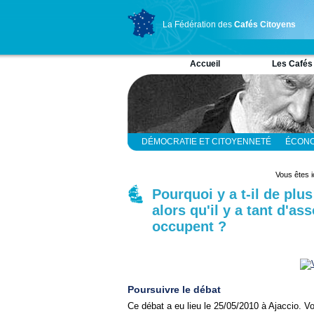
La Fédération des
Cafés Citoyens
Accueil
Les Cafés
DÉMOCRATIE ET CITOYENNETÉ
ÉCONO
RELIGION ET SPIRITUALITÉ
SCIENCES
Vous êtes i
Pourquoi y a t-il de plu
alors qu'il y a tant d'as
occupent ?
Poursuivre le débat
Ce débat a eu lieu le 25/05/2010 à Ajaccio. 