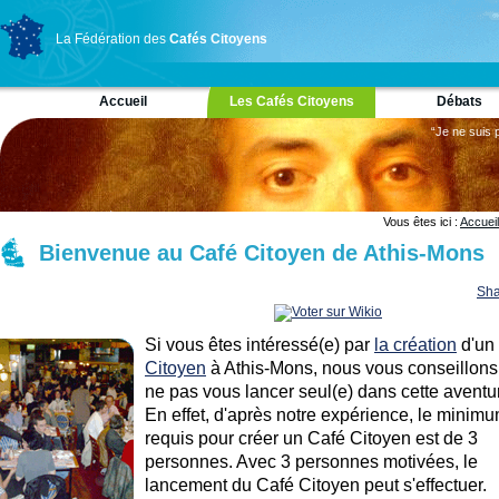
La Fédération des
Cafés Citoyens
Accueil
Les Cafés Citoyens
Débats
“Je ne suis 
Vous êtes ici :
Accueil
Bienvenue au Café Citoyen de Athis-Mons
Sha
Si vous êtes intéressé(e) par
la création
d'un
Citoyen
à Athis-Mons, nous vous conseillons
ne pas vous lancer seul(e) dans cette aventu
En effet, d'après notre expérience, le minim
requis pour créer un Café Citoyen est de 3
personnes. Avec 3 personnes motivées, le
lancement du Café Citoyen peut s'effectuer.