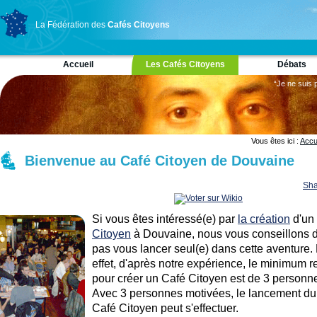
La Fédération des
Cafés Citoyens
Accueil
Les Cafés Citoyens
Débats
“Je ne suis 
Vous êtes ici :
Accu
Bienvenue au Café Citoyen de Douvaine
Sha
Si vous êtes intéressé(e) par
la création
d'un
Citoyen
à Douvaine, nous vous conseillons 
pas vous lancer seul(e) dans cette aventure.
effet, d'après notre expérience, le minimum r
pour créer un Café Citoyen est de 3 personn
Avec 3 personnes motivées, le lancement du
Café Citoyen peut s'effectuer.