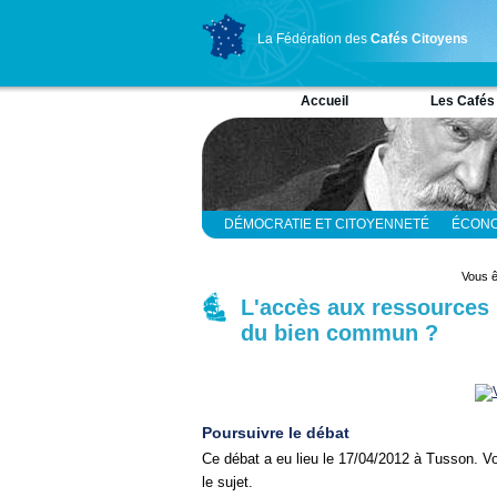
La Fédération des
Cafés Citoyens
Accueil
Les Cafés
DÉMOCRATIE ET CITOYENNETÉ
ÉCONO
RELIGION ET SPIRITUALITÉ
SCIENCES
Vous ê
L'accès aux ressources n
du bien commun ?
Poursuivre le débat
Ce débat a eu lieu le 17/04/2012 à Tusson. V
le sujet.