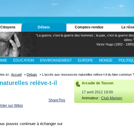
 Citoyens
Débats
Comptes-rendus
Le rés
“La guerre, c'est la guerre des hommes ; la paix, c'est la guerre des
idées.”
Victor Hugo (1802 - 1885)
MIE
ÉDUCATION
ENVIRONNEMENT
EUROPE
MONDE
POLITIQ
tes ici :
Accueil
>
Débats
> L'accès aux ressources naturelles relève-t-il du bien commun 
aturelles relève-t-il
Arcadie de Tusson
17 avril 2012 19:00
Animateur :
Club Marpen
ShareThis
ous pouvez continuer à échanger sur