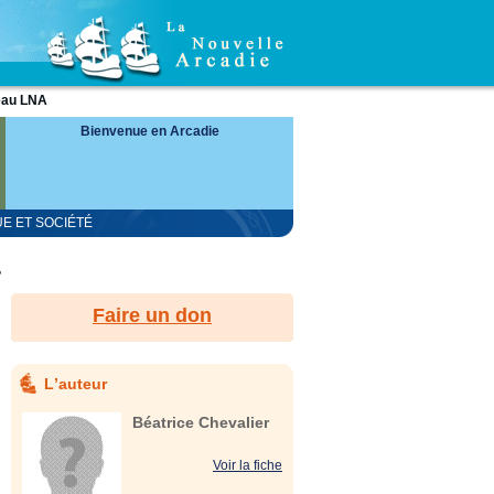
eau LNA
Bienvenue en Arcadie
UE ET SOCIÉTÉ
?
Faire un don
Lʼauteur
Béatrice Chevalier
Voir la fiche