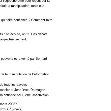
ser l'égocentrisme pour repousser la
dirait la manipulation, mais elle
 à qui faire confiance ? Comment faire
ats : on écoute, on tri. Des débats
 respectueusement.
 pouvoirs et la vérité par Bernard
de la manipulation de l'information
é de tous les savoirs
raconnier et Jean-Yves Dormagen
e la défiance par Pierre Rosanvalon
 mars 2008 :
d'hui ? (2 voix)