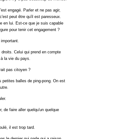
s'est engagé. Parler et ne pas agir,
c'est peut être qu'il est paresseux.
e en lui. Est-ce que je suis capable
ergure pour tenir cet engagement ?
t important.
s droits. Celui qui prend en compte
 à la vie du pays.
ait pas citoyen ?
s petites balles de ping-pong. On est
utre.
ler.
, de faire aller quelqu'un quelque
é, il est trop tard.
as le dernier qui parle qui a raison.