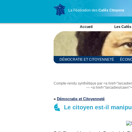
La Fédération des
Cafés Citoyens
Accueil
Les Cafés
DÉMOCRATIE ET CITOYENNETÉ
ÉCONO
RELIGION ET SPIRITUALITÉ
SCIENCES
Compte-rendu synthétique par <a href="/arcadi
— <a href="/arcadies/caen"
»
Démocratie et Citoyenneté
Le citoyen est-il manipu