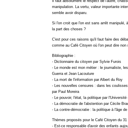
Il faut absolument le respect de l'autre, chas
manipulation. La vertu, valeur importante inter
semble avoir disparu.
Si l'on croit que l'on est sans arrêt manipulé,
la part des choses ?
C'est pour ces raisons qu'il faut faire des déb
comme au Café Citoyen où l'on peut dire non
Bibliographie :
- Dictionnaire du citoyen par Sylvie Furois
- Le monde est mon métier : le journaliste, les
Guerra et Jean Lacouture
- La mort de l'information par Albert du Roy
- Les nouvelles censures : dans les coulisses 
par Paul Moreira
- Le pouvoir, l'état, la politique par l'Universit
- La démocratie de l'abstention par Cécile B
- La contre-démocratie : la politique à l'âge d
Thèmes proposés pour le Café Citoyen du 31
- Est-ce responsable d'avoir des enfants aujour