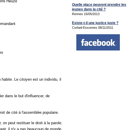
erre Heuzé
Quelle place peuvent prendre les
jeunes dans la cité ?
Rennes 16/05/2013
Existe-t-il une justice juste ?
demandant
Corbeil-Essonnes 08/11/2011
es
 habite. Le citoyen est un individu, il
er dans le but d'influencer, de
droit de cité à l'assemblée populaire.
on peut restituer le droit à la parole.
agir, il n'y a pas beaucoup de monde.