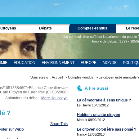
 Citoyens
Débats
Comptes-rendus
Le rés
“Le comptoir d'un café est le parlement du peuple.”
Honoré de Balzac (1799 - 1850)
MIE
ÉDUCATION
ENVIRONNEMENT
EUROPE
MONDE
POLITIQ
Vous êtes ici :
Accueil
>
Comptes-rendus
> Le citoyen est-il manipulé 
ens/1051388460">Béatrice Chevalier</a>
À lire aussi
>Café Citoyen de Caen</a> (03/03/2008)
Animateur du débat :
Marc Houssaye
La démocratie à sens unique ?
Le Havre 16/03/2012
lé ?
Habiter : un acte citoyen
Meaux 09/02/2012
ShareThis
Le citoyen doit-il être passionné ?
Nancy 17/05/2013