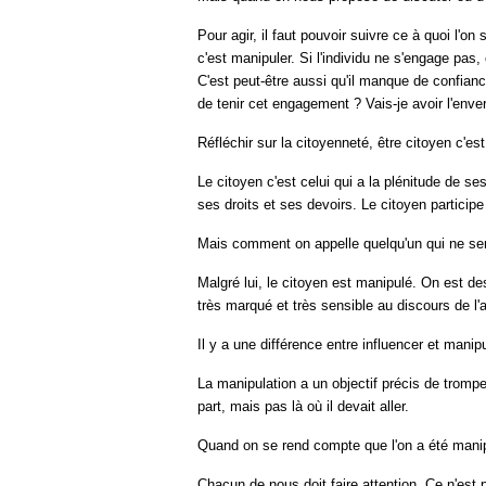
Pour agir, il faut pouvoir suivre ce à quoi l'on 
c'est manipuler. Si l'individu ne s'engage pas, 
C'est peut-être aussi qu'il manque de confianc
de tenir cet engagement ? Vais-je avoir l'env
Réfléchir sur la citoyenneté, être citoyen c'es
Le citoyen c'est celui qui a la plénitude de se
ses droits et ses devoirs. Le citoyen participe
Mais comment on appelle quelqu'un qui ne ser
Malgré lui, le citoyen est manipulé. On est de
très marqué et très sensible au discours de l'a
Il y a une différence entre influencer et manipu
La manipulation a un objectif précis de tromper
part, mais pas là où il devait aller.
Quand on se rend compte que l'on a été manipul
Chacun de nous doit faire attention. Ce n'est p