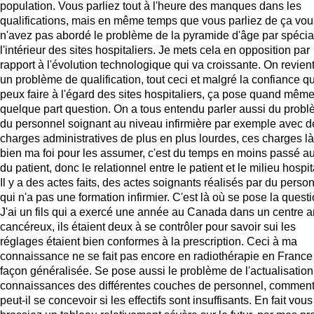
population. Vous parliez tout à l'heure des manques dans les
qualifications, mais en même temps que vous parliez de ça vou
n'avez pas abordé le problème de la pyramide d'âge par spécial
l'intérieur des sites hospitaliers. Je mets cela en opposition par
rapport à l'évolution technologique qui va croissante. On revient
un problème de qualification, tout ceci et malgré la confiance q
peux faire à l'égard des sites hospitaliers, ça pose quand mêm
quelque part question. On a tous entendu parler aussi du prob
du personnel soignant au niveau infirmière par exemple avec d
charges administratives de plus en plus lourdes, ces charges là
bien ma foi pour les assumer, c'est du temps en moins passé a
du patient, donc le relationnel entre le patient et le milieu hospita
Il y a des actes faits, des actes soignants réalisés par du perso
qui n'a pas une formation infirmier. C'est là où se pose la questi
J'ai un fils qui a exercé une année au Canada dans un centre a
cancéreux, ils étaient deux à se contrôler pour savoir sui les
réglages étaient bien conformes à la prescription. Ceci à ma
connaissance ne se fait pas encore en radiothérapie en France
façon généralisée. Se pose aussi le problème de l'actualisatio
connaissances des différentes couches de personnel, comment
peut-il se concevoir si les effectifs sont insuffisants. En fait vous