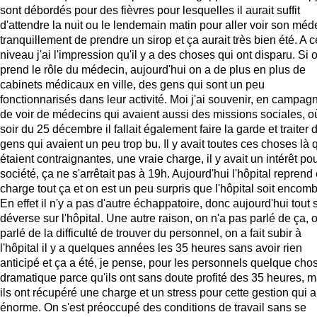
sont débordés pour des fièvres pour lesquelles il aurait suffit
d'attendre la nuit ou le lendemain matin pour aller voir son méd
tranquillement de prendre un sirop et ça aurait très bien été. A c
niveau j'ai l'impression qu'il y a des choses qui ont disparu. Si 
prend le rôle du médecin, aujourd'hui on a de plus en plus de
cabinets médicaux en ville, des gens qui sont un peu
fonctionnarisés dans leur activité. Moi j'ai souvenir, en campag
de voir de médecins qui avaient aussi des missions sociales, o
soir du 25 décembre il fallait également faire la garde et traiter 
gens qui avaient un peu trop bu. Il y avait toutes ces choses là 
étaient contraignantes, une vraie charge, il y avait un intérêt pou
société, ça ne s'arrêtait pas à 19h. Aujourd'hui l'hôpital reprend
charge tout ça et on est un peu surpris que l'hôpital soit encomb
En effet il n'y a pas d'autre échappatoire, donc aujourd'hui tout 
déverse sur l'hôpital. Une autre raison, on n'a pas parlé de ça, 
parlé de la difficulté de trouver du personnel, on a fait subir à
l'hôpital il y a quelques années les 35 heures sans avoir rien
anticipé et ça a été, je pense, pour les personnels quelque cho
dramatique parce qu'ils ont sans doute profité des 35 heures, m
ils ont récupéré une charge et un stress pour cette gestion qui a
énorme. On s'est préoccupé des conditions de travail sans se