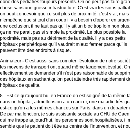
donc des pédiatres toujours présents. On ne peut pas faire gran
chose sans une grosse infrastructure. C'est vrai les soins palliat
on peut concevoir que ce soit plus de proximité, c'est vrai, mais 
n'empêche que si tout d'un coup il y a besoin d'opérer en urge
une occlusion, il ne faut pas qu'il y ait un bloc trop loin non plus
ça ne me parait pas si simple la proximité. Le plus possible la
proximité, mais pas au détriment de la qualité. Il y a des petits
hôpitaux périphériques qu'il vaudrait mieux fermer parce qu'ils
peuvent être des endroits à risque.
Animateur - C'est aussi sans compter l'évolution de notre sociét
les moyens de transport ont quand même largement évolué. On
effectivement se demander s'il n'est pas raisonnable de suppri
des hôpitaux en sachant qu'on peut atteindre très rapidement d
hôpitaux de qualité.
8 - Est-ce qu'aujourd'hui en France on est soigné de la même f
dans un hôpital, admettons on a un cancer, une maladie très gr
est-ce qu'on a les mêmes chances sur Paris, dans un départem
De par ma fonction, je suis assistante sociale au CHU de Caen
qui me frappe aujourd'hui, les personnes sont hospitalisées, il 
semble que le patient doit être au centre de l'intervention, et no