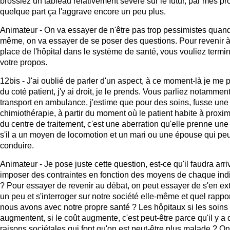
brossiez un tableau relativement sévère sur le futur, par mes p
quelque part ça l'aggrave encore un peu plus.
Animateur - On va essayer de n'être pas trop pessimistes quan
même, on va essayer de se poser des questions. Pour revenir à
place de l'hôpital dans le système de santé, vous vouliez termi
votre propos.
12bis - J'ai oublié de parler d'un aspect, à ce moment-là je me 
du coté patient, j'y ai droit, je le prends. Vous parliez notammen
transport en ambulance, j'estime que pour des soins, fusse une
chimiothérapie, à partir du moment où le patient habite à proxim
du centre de traitement, c'est une aberration qu'elle prenne un
s'il a un moyen de locomotion et un mari ou une épouse qui peu
conduire.
Animateur - Je pose juste cette question, est-ce qu'il faudra arri
imposer des contraintes en fonction des moyens de chaque ind
? Pour essayer de revenir au débat, on peut essayer de s'en ext
un peu et s'interroger sur notre société elle-même et quel rappo
nous avons avec notre propre santé ? Les hôpitaux si les soins
augmentent, si le coût augmente, c'est peut-être parce qu'il y a
raisons sociétales qui font qu'on est peut-être plus malade ? On