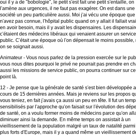
oui il y a de "bobologie", le petit s'est fait une petit s'entaille, on
l'amène aux urgences, il ne faut pas exagérer. On est dans une
société un peu particulière aussi. Moi j'ai vécu une époque que
n'avez pas connue, l'hôpital public quand on y allait il fallait vr
en avoir besoin, mais il y avait les dispensaires. Les dispensai
c'étaient des médecins libéraux qui venaient assurer un service
public. C'était une époque où l'on dépensait le moins possible,
on se soignait aussi.
Animateur - Vous nous parlez de la pression exercée sur le publ
vous nous dites pourquoi le privé ne pourrait pas prendre en c
aussi les missions de service public, on pourra continuer sur ce
point là.
12 - Je pense que la générale de santé s'est bien développée 
cours de 15 dernières années. Mais je reviens sur les propos q
vous teniez, en fait j'avais ça aussi un peu en tête. Il fut un tem
sensibilisés par l'approche qu'on faisait sur l'évolution des dé
de santé, on a voulu former moins de médecins parce qu'on alla
diminuer ainsi la demande. En même temps on assistait à un
vieillissement de la population malgré un taux de natalité parmi
plus forts d'Europe, mais il y a quand même un vieillissement d