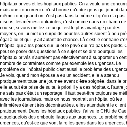
hôpitaux privés et les hôpitaux publics. On a voulu une concurr
mais une concurrence n'est bonne qu'entre gens qui jouent dan
même cour, quand on n'est pas dans la même et qu'on n'a pas,
disons, les mêmes contraintes, c'est comme dans un champ de
course, si vous mettez celui qui est le plus avantagé par des
moyens, on lui met un surpoids pour les autres soient à peu prè
égal à lui et qu'il y ait autant de chance. Là c'est le contraire c'e
l'hôpital qui a les poids sur lui et le privé qui n'a pas les poids. 
peut se poser des questions à ce sujet et se dire pourquoi les
hôpitaux privés n'auraient pas effectivement à supporter un cert
nombre de contraintes comme par exemple les urgences. Le
problème de l'hôpital public c'est aussi le problème des urgenc
Je vois, quand mon épouse a eu un accident, elle a attendu
pratiquement toute une journée avant d'être soignée, dans le pr
elle aurait été prise de suite, à priori il y a des hôpitaux, l'autre j
ne sais pas c'était un reportage, il faut peut-être toujours se méf
avec les journalistes, mais on nous montrait un hôpital où les
infirmières étaient très décontractées, elles attendaient le client
pratiquement. Dans les hôpitaux publics, j'ai vu le CHU de Caen,
a quelquefois des embouteillages aux urgences. Le problème 
urgences, qu'est-ce que vont faire les gens dans les urgences, 