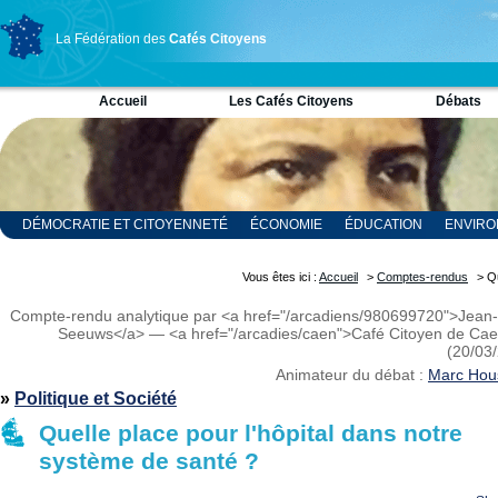
La Fédération des
Cafés Citoyens
Accueil
Les Cafés Citoyens
Débats
DÉMOCRATIE ET CITOYENNETÉ
ÉCONOMIE
ÉDUCATION
ENVIR
RELIGION ET SPIRITUALITÉ
SCIENCES
Vous êtes ici :
Accueil
>
Comptes-rendus
> Qu
Compte-rendu analytique par <a href="/arcadiens/980699720">Jean
Seeuws</a> — <a href="/arcadies/caen">Café Citoyen de Ca
(20/03
Animateur du débat :
Marc Hou
»
Politique et Société
Quelle place pour l'hôpital dans notre
système de santé ?