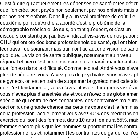
C'est-à-dire qu'actuellement les dépenses de santé et les défici
que l'on crée, sont payés non seulement par nos enfants mais 
par nos petits enfants. Donc il y a un vrai problème de coût. Le
deuxième point qu'André a abordé c'est le problème de la
démographie médicale. Je suis, en tant qu'expert, et c'est un
discours constant que j'ai, très vindicatif vis-à-vis de nos patro
CHU qui ont été des bons professionnels de santé, qui ont bien 
leur travail de soignant mais qui n'ont au aucune vision de sant
publique. La vision de santé publique, notamment au niveau
régional et bien c'est une dimension qui apparaît maintenant al
que l'on est dans la difficulté. Comme le disait André vous n'av
plus de pédiatre, vous n'avez plus de psychiatre, vous n'avez p
de gynéco, on est en train de supprimer la gynéco médicale alo
que c'est fondamental, vous n'avez plus de chirurgiens viscérau
vous n'avez plus d'anesthésiste et vous n'avez plus globaleme
spécialité qui entraine des contraintes, des contraintes majeure
ceci on a une grande chance par certains cotés c'est la féminis
de la profession. actuellement vous avez 40% des médecins e
exercice qui sont des femmes, dans 10 ans il en aura 55%, mai
femmes encore plus que les hommes supportent mal les contra
professionnelles et notamment les contraintes de garde, ce n'es