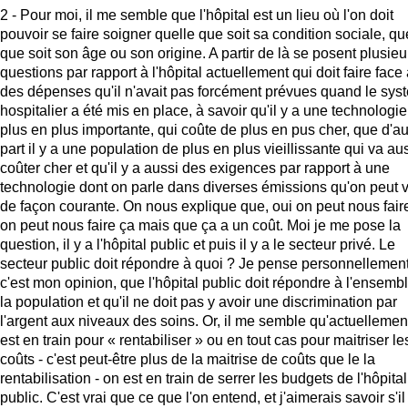
2 - Pour moi, il me semble que l'hôpital est un lieu où l'on doit
pouvoir se faire soigner quelle que soit sa condition sociale, qu
que soit son âge ou son origine. A partir de là se posent plusieu
questions par rapport à l'hôpital actuellement qui doit faire face
des dépenses qu'il n'avait pas forcément prévues quand le sys
hospitalier a été mis en place, à savoir qu'il y a une technologi
plus en plus importante, qui coûte de plus en pus cher, que d'au
part il y a une population de plus en plus vieillissante qui va au
coûter cher et qu'il y a aussi des exigences par rapport à une
technologie dont on parle dans diverses émissions qu'on peut v
de façon courante. On nous explique que, oui on peut nous fair
on peut nous faire ça mais que ça a un coût. Moi je me pose la
question, il y a l'hôpital public et puis il y a le secteur privé. Le
secteur public doit répondre à quoi ? Je pense personnellement
c'est mon opinion, que l'hôpital public doit répondre à l'ensemb
la population et qu'il ne doit pas y avoir une discrimination par
l'argent aux niveaux des soins. Or, il me semble qu'actuellemen
est en train pour « rentabiliser » ou en tout cas pour maitriser le
coûts - c'est peut-être plus de la maitrise de coûts que le la
rentabilisation - on est en train de serrer les budgets de l'hôpital
public. C'est vrai que ce que l'on entend, et j'aimerais savoir s'il