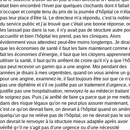
était bien encombré l'hiver par quelques clochards dont il fallait
s'occuper et compte tenu du prix de la journée d'hôpital ce n'éta
pas leur place d'être là. Le directeur m'a répondu, c'est la nobl
du service public et j'ai trouvé que c'était une bonne réponse, o
les laissait pas dans la rue, il n'y avait pas de structure autre po
accueillir et bien l'hôpital les prend, pas les cliniques. Alors
évidemment vous attendrez peut-être moins longtemps. Je dirai
que les économies de santé il faut les faire maintenant comme 
fait les économies d'énergie, il faut que les citoyens apprennent
utiliser la santé, il faut qu'ils arrêtent de croire qu'il n'y a que l'hô
qui peut recevoir un gamin qui a une angine. Moi pendant des
années je disais à mes urgentistes, quand on vous amène un 
pour une angine, examinez-le, il faut toujours être sur que ce n'
pas une diphtérie et s'il ne justifie pas un traitement d'urgence, 
justifie pas une hospitalisation, renvoyez-le au médecin traitant
le soignez pas. Puis j'ai arrêté de faire ça parce que je me mett
dans des risque légaux qu'on ne peut plus assurer maintenant,
c'est ce qu'on devrait faire, on devrait à l'hôpital quand on amè
quelqu'un qui ne relève pas de l'hôpital, on ne devrait pas le so
on devrait le renvoyer à la structure mieux adaptée après avoir
vérifié q='il ne s'agit pas d'une urgence ou d'une nécessité