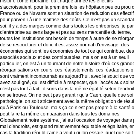
histoire contemporaine, où chaque année les effectifs
s'accroissaient, pour la première fois les hôpitaux peu ou prou 
France ou de Navarre sont en situation de réduction des effectif
pour parvenir à une maitrise des coûts. Ce n'est pas un scanda
soi, il y a des marges comme dans toutes les entreprises, je par
d'entreprise au sens large et pas au sens mercantile du terme,
toutes les institutions ont besoin de temps à autre de se réorgan
de se restructurer et donc il est assez normal d'envisager des
économies qui sont les économies de tout ce qui contribue, des
associés sociaux et des contribuables, mais on est à un seuil
particulier, on est à un tournant de notre histoire d'où ces grand
réorganisations en cours, ces réajustements, ces réadaptions q
sont vraiment incontournables aujourd'hui, avec le souci que v
avez souligné, qui est difficile à respecter, que l'accès aux soin
n'est pas tout à fait , disons dans la même égalité selon l'endroi
on se trouve. On ne peut pas garantir qu'à Caen, quelle que soit
pathologie, on soit strictement avec la même obligation de résul
qu'à Paris ou Toulouse, mais ça ce n'est pas propre à la santé 
peut faire la même comparaison dans tous les domaines.
Globalement notre système, j'ai eu l'occasion de voyager dans
mal d'endroits, est quand relativement équitable et égalitaire, en
cas la tradition républicaine a voulu qu'on essaie, quel que soit