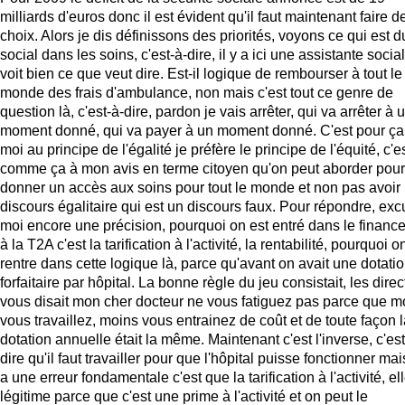
milliards d'euros donc il est évident qu'il faut maintenant faire d
choix. Alors je dis définissons des priorités, voyons ce qui est d
social dans les soins, c'est-à-dire, il y a ici une assistante socia
voit bien ce que veut dire. Est-il logique de rembourser à tout le
monde des frais d'ambulance, non mais c'est tout ce genre de
question là, c'est-à-dire, pardon je vais arrêter, qui va arrêter à 
moment donné, qui va payer à un moment donné. C'est pour ça
moi au principe de l'égalité je préfère le principe de l'équité, c'e
comme ça à mon avis en terme citoyen qu'on peut aborder pour
donner un accès aux soins pour tout le monde et non pas avoir
discours égalitaire qui est un discours faux. Pour répondre, exc
moi encore une précision, pourquoi on est entré dans le financ
à la T2A c'est la tarification à l'activité, la rentabilité, pourquoi o
rentre dans cette logique là, parce qu'avant on avait une dotati
forfaitaire par hôpital. La bonne règle du jeu consistait, les dire
vous disait mon cher docteur ne vous fatiguez pas parce que m
vous travaillez, moins vous entrainez de coût et de toute façon 
dotation annuelle était la même. Maintenant c'est l'inverse, c'est
dire qu'il faut travailler pour que l'hôpital puisse fonctionner mais
a une erreur fondamentale c'est que la tarification à l'activité, el
légitime parce que c'est une prime à l'activité et on peut le