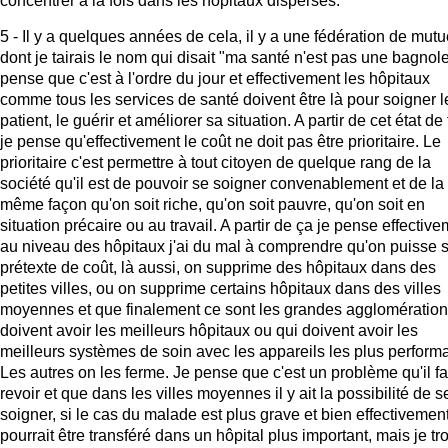
concentrer à la fois dans les hôpitaux dispersés.
5 - Il y a quelques années de cela, il y a une fédération de mutu
dont je tairais le nom qui disait "ma santé n'est pas une bagnole
pense que c'est à l'ordre du jour et effectivement les hôpitaux
comme tous les services de santé doivent être là pour soigner l
patient, le guérir et améliorer sa situation. A partir de cet état de 
je pense qu'effectivement le coût ne doit pas être prioritaire. Le
prioritaire c'est permettre à tout citoyen de quelque rang de la
société qu'il est de pouvoir se soigner convenablement et de la
même façon qu'on soit riche, qu'on soit pauvre, qu'on soit en
situation précaire ou au travail. A partir de ça je pense effectiv
au niveau des hôpitaux j'ai du mal à comprendre qu'on puisse 
prétexte de coût, là aussi, on supprime des hôpitaux dans des
petites villes, ou on supprime certains hôpitaux dans des villes
moyennes et que finalement ce sont les grandes agglomération
doivent avoir les meilleurs hôpitaux ou qui doivent avoir les
meilleurs systèmes de soin avec les appareils les plus performa
Les autres on les ferme. Je pense que c'est un problème qu'il fa
revoir et que dans les villes moyennes il y ait la possibilité de s
soigner, si le cas du malade est plus grave et bien effectivement
pourrait être transféré dans un hôpital plus important, mais je tr