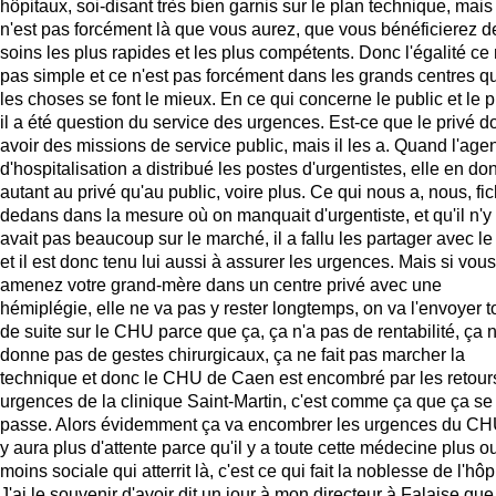
hôpitaux, soi-disant très bien garnis sur le plan technique, mais
n'est pas forcément là que vous aurez, que vous bénéficierez d
soins les plus rapides et les plus compétents. Donc l'égalité ce 
pas simple et ce n'est pas forcément dans les grands centres q
les choses se font le mieux. En ce qui concerne le public et le p
il a été question du service des urgences. Est-ce que le privé do
avoir des missions de service public, mais il les a. Quand l'age
d'hospitalisation a distribué les postes d'urgentistes, elle en do
autant au privé qu'au public, voire plus. Ce qui nous a, nous, fi
dedans dans la mesure où on manquait d'urgentiste, et qu'il n'y
avait pas beaucoup sur le marché, il a fallu les partager avec le
et il est donc tenu lui aussi à assurer les urgences. Mais si vous
amenez votre grand-mère dans un centre privé avec une
hémiplégie, elle ne va pas y rester longtemps, on va l'envoyer t
de suite sur le CHU parce que ça, ça n'a pas de rentabilité, ça 
donne pas de gestes chirurgicaux, ça ne fait pas marcher la
technique et donc le CHU de Caen est encombré par les retour
urgences de la clinique Saint-Martin, c'est comme ça que ça se
passe. Alors évidemment ça va encombrer les urgences du CHU
y aura plus d'attente parce qu'il y a toute cette médecine plus o
moins sociale qui atterrit là, c'est ce qui fait la noblesse de l'hôpi
J'ai le souvenir d'avoir dit un jour à mon directeur à Falaise que