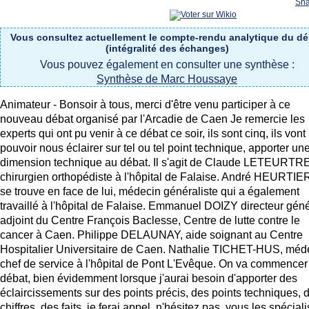
Sha
Vous consultez actuellement le compte-rendu analytique du dé
(intégralité des échanges)
Vous pouvez également en consulter une synthèse :
Synthèse de Marc Houssaye
Animateur - Bonsoir à tous, merci d'être venu participer à ce
nouveau débat organisé par l'Arcadie de Caen Je remercie les
experts qui ont pu venir à ce débat ce soir, ils sont cinq, ils vont
pouvoir nous éclairer sur tel ou tel point technique, apporter un
dimension technique au débat. Il s'agit de Claude LETEURTRE
chirurgien orthopédiste à l'hôpital de Falaise. André HEURTIE
se trouve en face de lui, médecin généraliste qui a également
travaillé à l'hôpital de Falaise. Emmanuel DOIZY directeur géné
adjoint du Centre François Baclesse, Centre de lutte contre le
cancer à Caen. Philippe DELAUNAY, aide soignant au Centre
Hospitalier Universitaire de Caen. Nathalie TICHET-HUS, méd
chef de service à l'hôpital de Pont L'Evêque. On va commencer
débat, bien évidemment lorsque j'aurai besoin d'apporter des
éclaircissements sur des points précis, des points techniques, 
chiffres, des faits, je ferai appel, n'hésitez pas, vous les spéciali