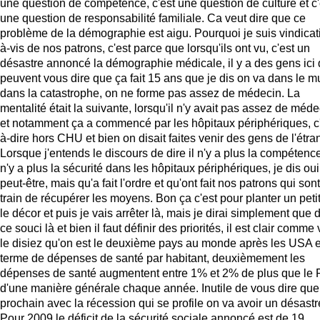
une question de compétence, c'est une question de culture et c'
une question de responsabilité familiale. Ca veut dire que ce
problème de la démographie est aigu. Pourquoi je suis vindicatif
à-vis de nos patrons, c'est parce que lorsqu'ils ont vu, c'est un
désastre annoncé la démographie médicale, il y a des gens ici 
peuvent vous dire que ça fait 15 ans que je dis on va dans le mu
dans la catastrophe, on ne forme pas assez de médecin. La
mentalité était la suivante, lorsqu'il n'y avait pas assez de méde
et notamment ça a commencé par les hôpitaux périphériques, c'
à-dire hors CHU et bien on disait faites venir des gens de l'étra
Lorsque j'entends le discours de dire il n'y a plus la compétence,
n'y a plus la sécurité dans les hôpitaux périphériques, je dis oui
peut-être, mais qu'a fait l'ordre et qu'ont fait nos patrons qui son
train de récupérer les moyens. Bon ça c'est pour planter un peti
le décor et puis je vais arrêter là, mais je dirai simplement que 
ce souci là et bien il faut définir des priorités, il est clair comme
le disiez qu'on est le deuxième pays au monde après les USA 
terme de dépenses de santé par habitant, deuxièmement les
dépenses de santé augmentent entre 1% et 2% de plus que le 
d'une manière générale chaque année. Inutile de vous dire que 
prochain avec la récession qui se profile on va avoir un désastr
Pour 2009 le déficit de la sécurité sociale annoncé est de 19