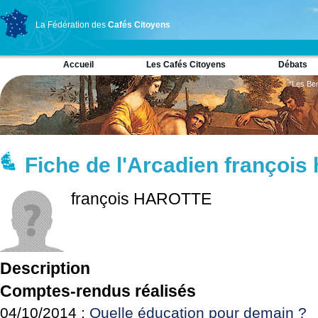
La Fédération des
Cafés Citoyens
Accueil
Les Cafés Citoyens
Débats
“Les Ber
Fiche de l'Arcadien françois 
françois HAROTTE
Description
Comptes-rendus réalisés
04/10/2014 :
Quelle éducation pour demain ?