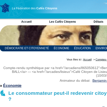
La Fédération des
Cafés Citoyens
Accueil
Les Cafés Citoyens
Débats
DÉMOCRATIE ET CITOYENNETÉ
ÉCONOMIE
ÉDUCATION
ENVIR
RELIGION ET SPIRITUALITÉ
SCIENCES
Vous êtes ici :
Accueil
>
Comptes-
Compte-rendu synthétique par <a href="/arcadiens/865050612">Be
BALL</a> — <a href="/arcadies/lisieux">Café Citoyen de Lisie
(10/03
Animateur du débat :
Benjamin
»
Économie
Le consommateur peut-il redevenir cito
?