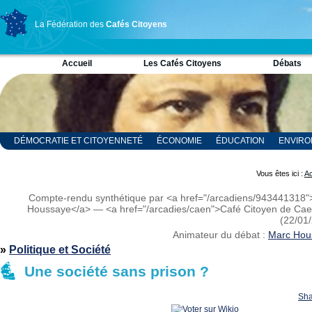
La Fédération des
Cafés Citoyens
Accueil
Les Cafés Citoyens
Débats
DÉMOCRATIE ET CITOYENNETÉ
ÉCONOMIE
ÉDUCATION
ENVIR
RELIGION ET SPIRITUALITÉ
SCIENCES
Vous êtes ici :
Ac
Compte-rendu synthétique par <a href="/arcadiens/943441318
Houssaye</a> — <a href="/arcadies/caen">Café Citoyen de Ca
(22/01
Animateur du débat :
Marc Hou
»
Politique et Société
Une société sans prison ?
Sha