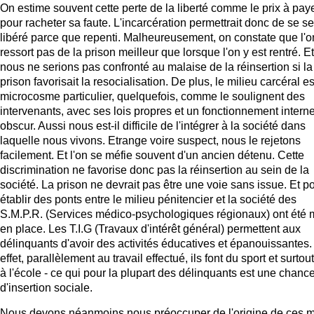
On estime souvent cette perte de la liberté comme le prix à pay
pour racheter sa faute. L'incarcération permettrait donc de se se
libéré parce que repenti. Malheureusement, on constate que l'o
ressort pas de la prison meilleur que lorsque l'on y est rentré. Et
nous ne serions pas confronté au malaise de la réinsertion si la
prison favorisait la resocialisation. De plus, le milieu carcéral e
microcosme particulier, quelquefois, comme le soulignent des
intervenants, avec ses lois propres et un fonctionnement intern
obscur. Aussi nous est-il difficile de l'intégrer à la société dans
laquelle nous vivons. Etrange voire suspect, nous le rejetons
facilement. Et l'on se méfie souvent d'un ancien détenu. Cette
discrimination ne favorise donc pas la réinsertion au sein de la
société. La prison ne devrait pas être une voie sans issue. Et p
établir des ponts entre le milieu pénitencier et la société des
S.M.P.R. (Services médico-psychologiques régionaux) ont été 
en place. Les T.I.G (Travaux d'intérêt général) permettent aux
délinquants d'avoir des activités éducatives et épanouissantes.
effet, parallèlement au travail effectué, ils font du sport et surtou
à l'école - ce qui pour la plupart des délinquants est une chanc
d'insertion sociale.
Nous devons néanmoins nous préoccuper de l'origine de ces 