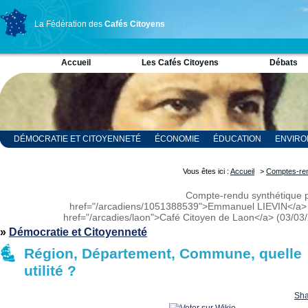
La Fédération des
Cafés Citoyens
Accueil
Les Cafés Citoyens
Débats
DÉMOCRATIE ET CITOYENNETÉ
ÉCONOMIE
ÉDUCATION
ENVIR
RELIGION ET SPIRITUALITÉ
SCIENCES
Vous êtes ici :
Accueil
>
Comptes-re
Compte-rendu synthétique 
href="/arcadiens/1051388539">Emmanuel LIEVIN</a>
href="/arcadies/laon">Café Citoyen de Laon</a> (03/03
»
Démocratie et Citoyenneté
Région, Département, Commune, quelle
utilité ?
Sha