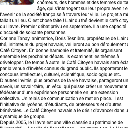
chômeurs, des hommes et des femmes de to
âge, qui s’interrogent sur leur propre avenir e
l’avenir de la société française à travers leur ville. Le projet a mûr
fallait un lieu. C’est chose faite ! L’air du thé devient le café cit
du Havre. Premier débat prévu en septembre. Il a une capacité
d’accueil de soixante personnes.
Corinne Tanay, animatrice, Boris Tesnière, propriétaire de L’air
thé, initiateurs du projet havrais, veilleront au bon déroulement
Café Citoyen. En bonne harmonie et fraternité, ils organisent
ensemble les prochains débats. Ils examinent les thèmes à
développer. De temps à autre, le Café Citoyen havrais sera écla
par la venue d’invités connus du grand public. Ils apporteront le
concours intellectuel, culturel, scientifique, sociologique etc.
D’autres invités, plus proches de la vie havraise, partageront u
savoir, un savoir-faire, un vécu, qui puisse créer un mouvement
fédérateur d’une expérience personnelle en une extension
collective. Un relais de communication se met en place. Il est
l’initiative de lycéens, d’étudiants, de professeurs et d’autres
bénévoles. Le Café Citoyen havrais a le désir d’avancer dans 
dynamique de groupe.
Depuis 2005, le Havre est une ville classée au patrimoine de