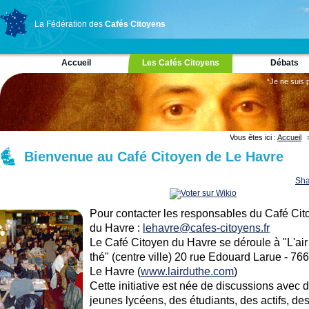
La Fédération des
Cafés Citoyens
Accueil
Les Cafés Citoyens
Débats
“Je ne suis 
Vous êtes ici :
Accueil
Bienvenue au Café Citoyen de Le Havre
Sha
Pour contacter les responsables du Café Cit
du Havre :
lehavre@cafes-citoyens.fr
Le Café Citoyen du Havre se déroule à "L'air
thé" (centre ville) 20 rue Edouard Larue - 76
Le Havre (
www.lairduthe.com
)
Cette initiative est née de discussions avec 
jeunes lycéens, des étudiants, des actifs, de