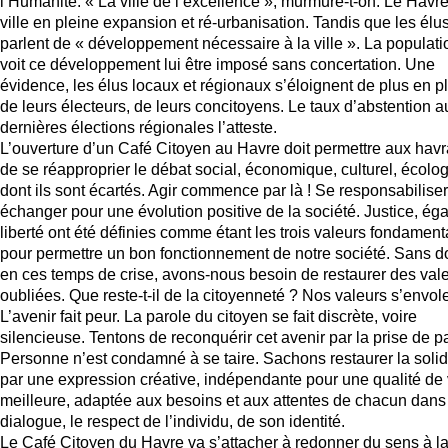
l’Humanité. « La ville de l’excellence », murmure-t-on. Le Havre
ville en pleine expansion et ré-urbanisation. Tandis que les élu
parlent de « développement nécessaire à la ville ». La populati
voit ce développement lui être imposé sans concertation. Une
évidence, les élus locaux et régionaux s’éloignent de plus en p
de leurs électeurs, de leurs concitoyens. Le taux d’abstention a
dernières élections régionales l’atteste.
L’ouverture d’un Café Citoyen au Havre doit permettre aux havr
de se réapproprier le débat social, économique, culturel, écolo
dont ils sont écartés. Agir commence par là ! Se responsabiliser
échanger pour une évolution positive de la société. Justice, égal
liberté ont été définies comme étant les trois valeurs fondament
pour permettre un bon fonctionnement de notre société. Sans d
en ces temps de crise, avons-nous besoin de restaurer des val
oubliées. Que reste-t-il de la citoyenneté ? Nos valeurs s’envole
L’avenir fait peur. La parole du citoyen se fait discrète, voire
silencieuse. Tentons de reconquérir cet avenir par la prise de p
Personne n’est condamné à se taire. Sachons restaurer la solid
par une expression créative, indépendante pour une qualité de 
meilleure, adaptée aux besoins et aux attentes de chacun dans
dialogue, le respect de l’individu, de son identité.
Le Café Citoyen du Havre va s’attacher à redonner du sens à l