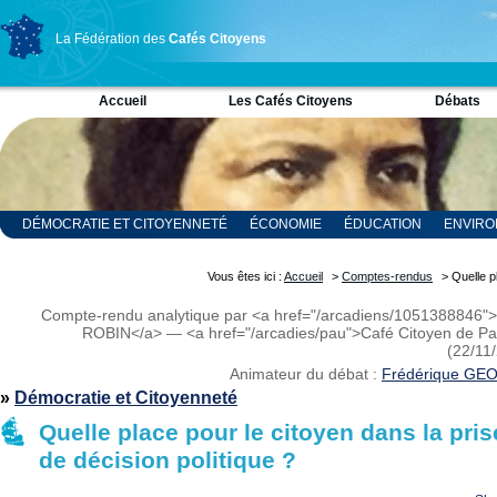
La Fédération des
Cafés Citoyens
Accueil
Les Cafés Citoyens
Débats
DÉMOCRATIE ET CITOYENNETÉ
ÉCONOMIE
ÉDUCATION
ENVIR
RELIGION ET SPIRITUALITÉ
SCIENCES
Vous êtes ici :
Accueil
>
Comptes-rendus
> Quelle pl
Compte-rendu analytique par <a href="/arcadiens/1051388846"
ROBIN</a> — <a href="/arcadies/pau">Café Citoyen de P
(22/11
Animateur du débat :
Frédérique GE
»
Démocratie et Citoyenneté
Quelle place pour le citoyen dans la pris
de décision politique ?