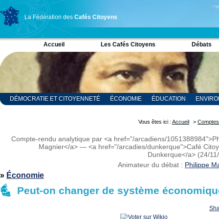
La Fédération des
Cafés Citoyens
Accueil
Les Cafés Citoyens
Débats
DÉMOCRATIE ET CITOYENNETÉ
ÉCONOMIE
ÉDUCATION
ENVIR
RELIGION ET SPIRITUALITÉ
SCIENCES
Vous êtes ici :
Accueil
>
Comptes
Compte-rendu analytique par <a href="/arcadiens/1051388984">Ph
Magnier</a> — <a href="/arcadies/dunkerque">Café Cito
Dunkerque</a> (24/11
Animateur du débat :
Philippe M
»
Économie
Peut-on changer de système économiqu
Sha