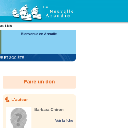
eau LNA
Bienvenue en Arcadie
UE ET SOCIÉTÉ
?
Faire un don
Lʼauteur
Barbara Chiron
Voir la fiche