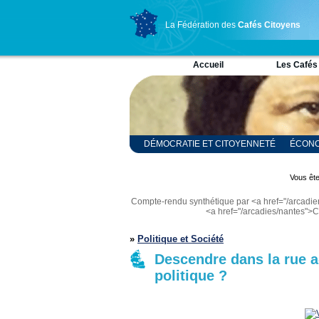
La Fédération des
Cafés Citoyens
Accueil
Les Cafés
DÉMOCRATIE ET CITOYENNETÉ
ÉCONO
RELIGION ET SPIRITUALITÉ
SCIENCES
Vous ête
Compte-rendu synthétique par <a href="/arcad
<a href="/arcadies/nantes">
»
Politique et Société
Descendre dans la rue a-
politique ?