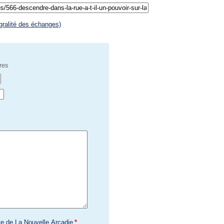
égralité des échanges)
res
te de La Nouvelle Arcadie
*