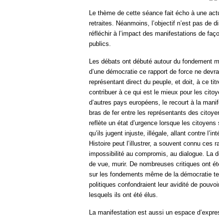
Le thème de cette séance fait écho à une actu
retraites. Néanmoins, l’objectif n’est pas de 
réfléchir à l’impact des manifestations de faç
publics.
Les débats ont débuté autour du fondement mê
d’une démocratie ce rapport de force ne devrait
représentant direct du peuple, et doit, à ce tit
contribuer à ce qui est le mieux pour les cit
d’autres pays européens, le recourt à la manif
bras de fer entre les représentants des citoyen
reflète un état d’urgence lorsque les citoyens 
qu’ils jugent injuste, illégale, allant contre l
Histoire peut l’illustrer, a souvent connu ces r
impossibilité au compromis, au dialogue. La d
de vue, murir. De nombreuses critiques ont été
sur les fondements même de la démocratie tel
politiques confondraient leur avidité de pouvoi
lesquels ils ont été élus.
La manifestation est aussi un espace d’expres