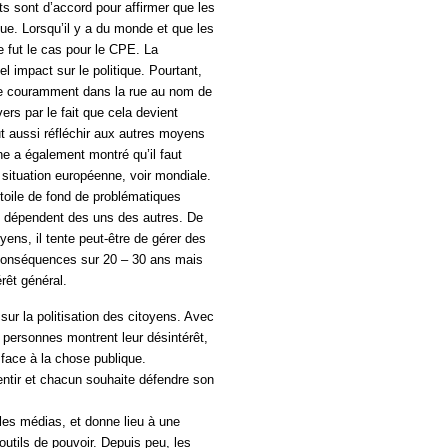
ts sont d’accord pour affirmer que les
gue. Lorsqu’il y a du monde et que les
e fut le cas pour le CPE. La
el impact sur le politique. Pourtant,
re couramment dans la rue au nom de
vers par le fait que cela devient
aut aussi réfléchir aux autres moyens
 a également montré qu’il faut
e situation européenne, voir mondiale.
toile de fond de problématiques
us dépendent des uns des autres. De
oyens, il tente peut-être de gérer des
conséquences sur 20 – 30 ans mais
rêt général.
ur la politisation des citoyens. Avec
 personnes montrent leur désintérêt,
 face à la chose publique.
sentir et chacun souhaite défendre son
les médias, et donne lieu à une
outils de pouvoir. Depuis peu, les