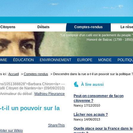
 Citoyens
Débats
Comptes-rendus
Le rés
“Le comptoir d'un café est le parlement du peuple.”
Honoré de Balzac (1799 - 1850)
MIE
ÉDUCATION
ENVIRONNEMENT
EUROPE
MONDE
POLITIQ
s ici :
Accueil
>
Comptes-rendus
> Descendre dans la rue a-t-il un pouvoir sur la politique 
iens/1051388828">Barbara Chiron</a> —
À lire aussi
Café Citoyen de Nantes</a> (09/09/2010)
Animateur du débat :
Mathieu Fleurance
Peut-on consommer de façon
citoyenne ?
Nancy 17/12/2010
t-il un pouvoir sur la
Lâcher nos acquis ?
Nancy 14/06/2013
ShareThis
Quelle place pour la France dans le