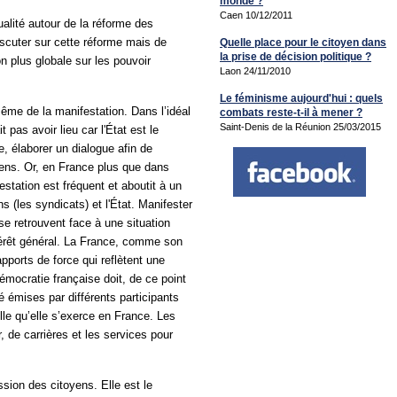
monde ?
Caen 10/12/2011
alité autour de la réforme des
discuter sur cette réforme mais de
Quelle place pour le citoyen dans
la prise de décision politique ?
on plus globale sur les pouvoir
Laon 24/11/2010
Le féminisme aujourd'hui : quels
me de la manifestation. Dans l’idéal
combats reste-t-il à mener ?
Saint-Denis de la Réunion 25/03/2015
 pas avoir lieu car l'État est le
re, élaborer un dialogue afin de
oyens. Or, en France plus que dans
estation est fréquent et aboutit à un
s (les syndicats) et l'État. Manifester
se retrouvent face à une situation
’intérêt général. La France, comme son
apports de force qui reflètent une
émocratie française doit, de ce point
 émises par différents participants
le qu’elle s’exerce en France. Les
r, de carrières et les services pour
sion des citoyens. Elle est le