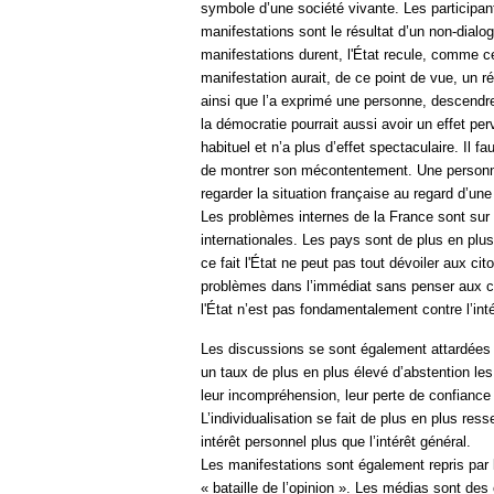
symbole d’une société vivante. Les participan
manifestations sont le résultat d’un non-dialo
manifestations durent, l'État recule, comme c
manifestation aurait, de ce point de vue, un ré
ainsi que l’a exprimé une personne, descend
la démocratie pourrait aussi avoir un effet per
habituel et n’a plus d’effet spectaculaire. Il f
de montrer son mécontentement. Une personne
regarder la situation française au regard d’un
Les problèmes internes de la France sont sur 
internationales. Les pays sont de plus en pl
ce fait l'État ne peut pas tout dévoiler aux cit
problèmes dans l’immédiat sans penser aux 
l'État n’est pas fondamentalement contre l’inté
Les discussions se sont également attardées s
un taux de plus en plus élevé d’abstention les
leur incompréhension, leur perte de confiance
L’individualisation se fait de plus en plus res
intérêt personnel plus que l’intérêt général.
Les manifestations sont également repris par 
« bataille de l’opinion ». Les médias sont des 